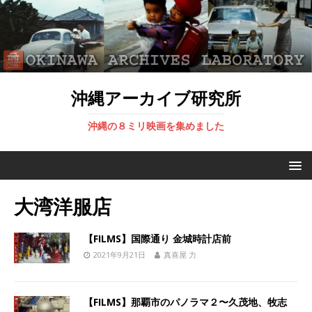
沖縄アーカイブ研究所
沖縄の８ミリ映画を集めました
大湾洋服店
【FILMS】国際通り 金城時計店前
2021年9月21日
真喜屋 力
【FILMS】那覇市のパノラマ２〜久茂地、牧志