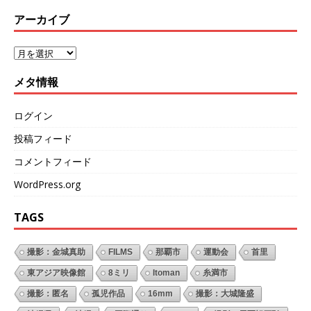
アーカイブ
メタ情報
ログイン
投稿フィード
コメントフィード
WordPress.org
TAGS
撮影：金城真助
FILMS
那覇市
運動会
首里
東アジア映像館
8ミリ
Itoman
糸満市
撮影：匿名
孤児作品
16mm
撮影：大城隆盛