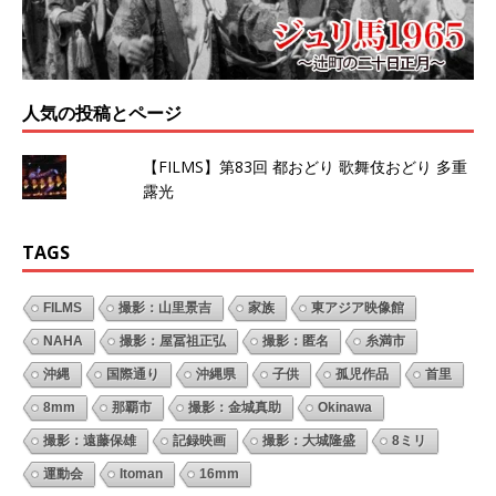
人気の投稿とページ
【FILMS】第83回 都おどり 歌舞伎おどり 多重
露光
TAGS
FILMS
撮影：山里景吉
家族
東アジア映像館
NAHA
撮影：屋冨祖正弘
撮影：匿名
糸満市
沖縄
国際通り
沖縄県
子供
孤児作品
首里
8mm
那覇市
撮影：金城真助
Okinawa
撮影：遠藤保雄
記録映画
撮影：大城隆盛
8ミリ
運動会
Itoman
16mm