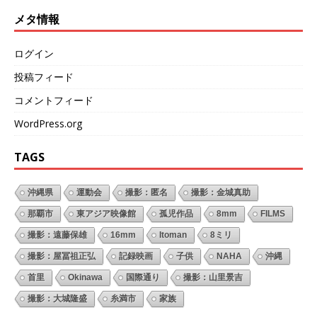
メタ情報
ログイン
投稿フィード
コメントフィード
WordPress.org
TAGS
沖縄県
運動会
撮影：匿名
撮影：金城真助
那覇市
東アジア映像館
孤児作品
8mm
FILMS
撮影：遠藤保雄
16mm
Itoman
8ミリ
撮影：屋冨祖正弘
記録映画
子供
NAHA
沖縄
首里
Okinawa
国際通り
撮影：山里景吉
撮影：大城隆盛
糸満市
家族