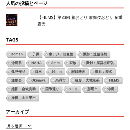
人気の投稿とページ
【FILMS】第83回 都おどり 歌舞伎おどり 多重
露光
TAGS
Itoman
子供
東アジア映像館
撮影：遠藤保雄
沖縄県
NAHA
8mm
家族
撮影：屋冨祖正弘
孤児作品
首里
16mm
記録映画
撮影：匿名
運動会
Okinawa
糸満市
撮影：大城隆盛
FILMS
撮影：金城真助
国際通り
8ミリ
那覇市
沖縄
撮影：山里景吉
アーカイブ