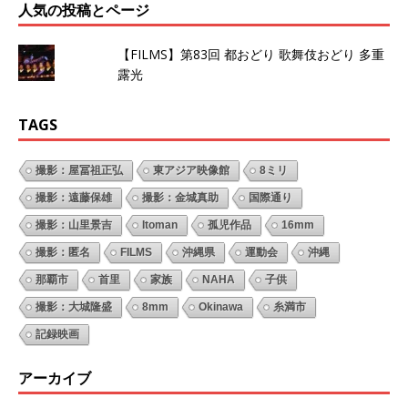
人気の投稿とページ
【FILMS】第83回 都おどり 歌舞伎おどり 多重
露光
TAGS
撮影：屋冨祖正弘
東アジア映像館
8ミリ
撮影：遠藤保雄
撮影：金城真助
国際通り
撮影：山里景吉
Itoman
孤児作品
16mm
撮影：匿名
FILMS
沖縄県
運動会
沖縄
那覇市
首里
家族
NAHA
子供
撮影：大城隆盛
8mm
Okinawa
糸満市
記録映画
アーカイブ