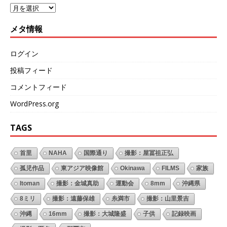
メタ情報
ログイン
投稿フィード
コメントフィード
WordPress.org
TAGS
首里
NAHA
国際通り
撮影：屋冨祖正弘
孤児作品
東アジア映像館
Okinawa
FILMS
家族
Itoman
撮影：金城真助
運動会
8mm
沖縄県
8ミリ
撮影：遠藤保雄
糸満市
撮影：山里景吉
沖縄
16mm
撮影：大城隆盛
子供
記録映画