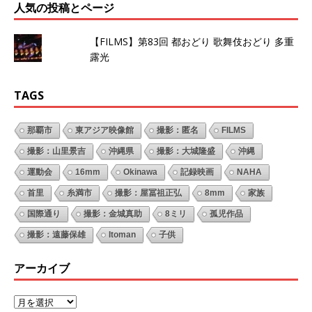
人気の投稿とページ
【FILMS】第83回 都おどり 歌舞伎おどり 多重
露光
TAGS
那覇市
東アジア映像館
撮影：匿名
FILMS
撮影：山里景吉
沖縄県
撮影：大城隆盛
沖縄
運動会
16mm
Okinawa
記録映画
NAHA
首里
糸満市
撮影：屋冨祖正弘
8mm
家族
国際通り
撮影：金城真助
8ミリ
孤児作品
撮影：遠藤保雄
Itoman
子供
アーカイブ