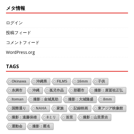
メタ情報
ログイン
投稿フィード
コメントフィード
WordPress.org
TAGS
Okinawa
沖縄県
FILMS
16mm
子供
糸満市
沖縄
孤児作品
那覇市
撮影：屋冨祖正弘
Itoman
撮影：金城真助
撮影：大城隆盛
8mm
国際通り
NAHA
家族
記録映画
東アジア映像館
撮影：遠藤保雄
8ミリ
首里
撮影：山里景吉
運動会
撮影：匿名