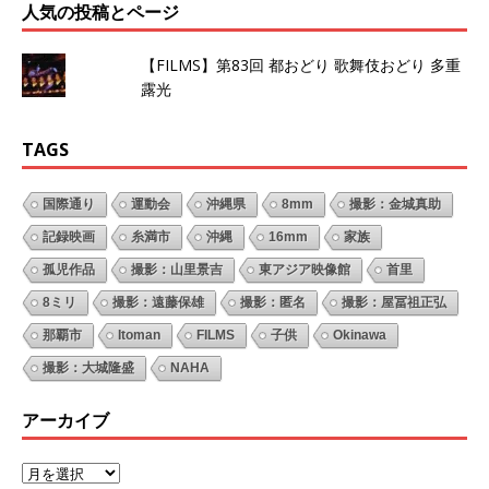
人気の投稿とページ
【FILMS】第83回 都おどり 歌舞伎おどり 多重
露光
TAGS
国際通り
運動会
沖縄県
8mm
撮影：金城真助
記録映画
糸満市
沖縄
16mm
家族
孤児作品
撮影：山里景吉
東アジア映像館
首里
8ミリ
撮影：遠藤保雄
撮影：匿名
撮影：屋冨祖正弘
那覇市
Itoman
FILMS
子供
Okinawa
撮影：大城隆盛
NAHA
アーカイブ