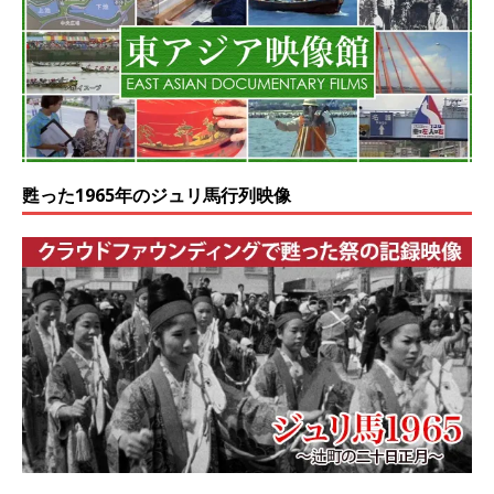
甦った1965年のジュリ馬行列映像