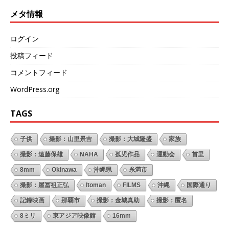
メタ情報
ログイン
投稿フィード
コメントフィード
WordPress.org
TAGS
子供
撮影：山里景吉
撮影：大城隆盛
家族
撮影：遠藤保雄
NAHA
孤児作品
運動会
首里
8mm
Okinawa
沖縄県
糸満市
撮影：屋冨祖正弘
Itoman
FILMS
沖縄
国際通り
記録映画
那覇市
撮影：金城真助
撮影：匿名
8ミリ
東アジア映像館
16mm