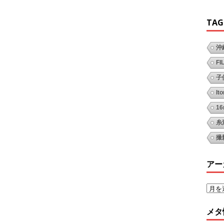
TAG
沖
FI
子
It
1
糸
撮
アー
メタ