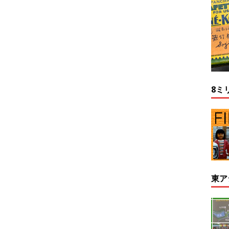
8ミ
東ア