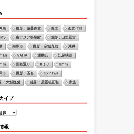
S
縄県
撮影：遠藤保雄
首里
孤児作品
LMS
東アジア映像館
撮影：山里景吉
供
那覇市
撮影：金城真助
沖縄
oman
NAHA
運動会
記録映画
6mm
国際通り
8ミリ
8mm
満市
撮影：匿名
Okinawa
影：大城隆盛
撮影：屋冨祖正弘
家族
カイブ
情報