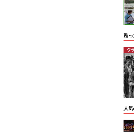
甦っ
人気