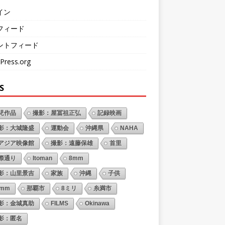
イン
フィード
ントフィード
Press.org
S
児作品
撮影：屋冨祖正弘
記録映画
影：大城隆盛
運動会
沖縄県
NAHA
アジア映像館
撮影：遠藤保雄
首里
際通り
Itoman
8mm
影：山里景吉
家族
沖縄
子供
6mm
那覇市
8ミリ
糸満市
影：金城真助
FILMS
Okinawa
影：匿名