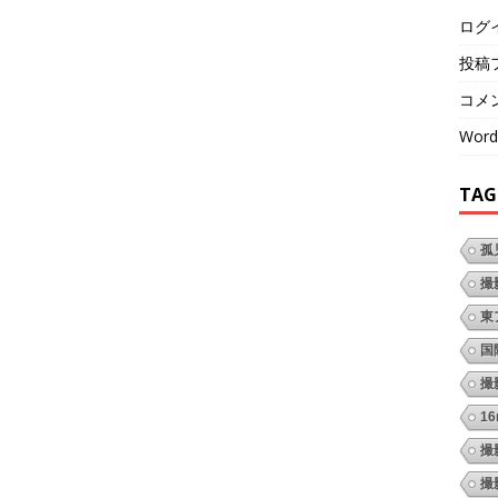
ログ
投稿
コメ
Word
TAG
孤
撮
東
国
撮
1
撮
撮