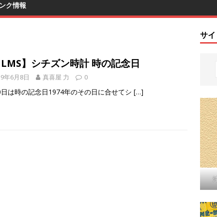
ンク情報
サイ
ILMS】シチズン時計 時の記念日
19年6月8日
真喜屋 力
0
10日は時の記念日1974年のその日に合せてシ
[…]