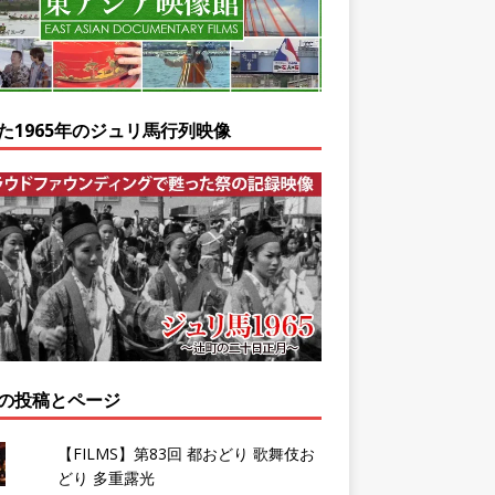
た1965年のジュリ馬行列映像
の投稿とページ
【FILMS】第83回 都おどり 歌舞伎お
どり 多重露光