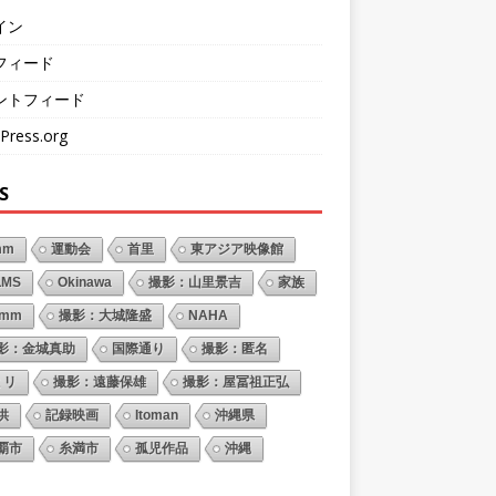
イン
フィード
ントフィード
Press.org
S
mm
運動会
首里
東アジア映像館
LMS
Okinawa
撮影：山里景吉
家族
6mm
撮影：大城隆盛
NAHA
影：金城真助
国際通り
撮影：匿名
ミリ
撮影：遠藤保雄
撮影：屋冨祖正弘
供
記録映画
Itoman
沖縄県
覇市
糸満市
孤児作品
沖縄