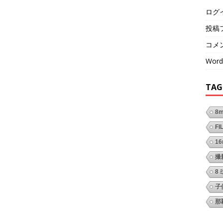
ログ
投稿
コメ
Word
TAG
8
FI
1
撮
8
子
那