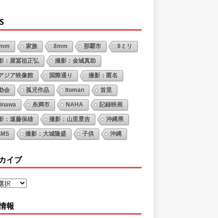
S
6mm
家族
8mm
那覇市
8ミリ
影：屋冨祖正弘
撮影：金城真助
アジア映像館
国際通り
撮影：匿名
動会
孤児作品
Itoman
首里
inawa
糸満市
NAHA
記録映画
影：遠藤保雄
撮影：山里景吉
沖縄県
LMS
撮影：大城隆盛
子供
沖縄
カイブ
情報