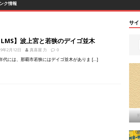
ンク情報
サイ
ILMS】波上宮と若狭のデイゴ並木
19年2月12日
真喜屋 力
0
70年代には、那覇市若狭にはデイゴ並木がありま
[…]