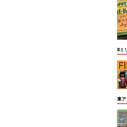
8ミ
東ア