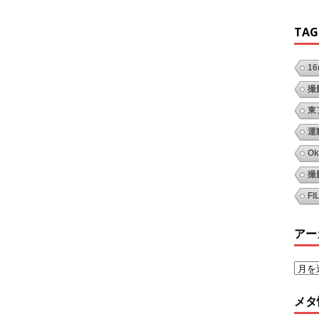
TAG
1
撮
東
運
Ok
撮
FI
アー
メタ