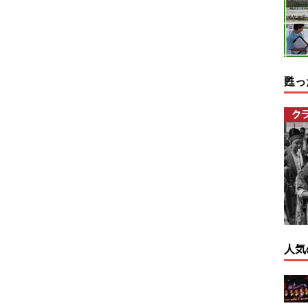
甦っ
人気