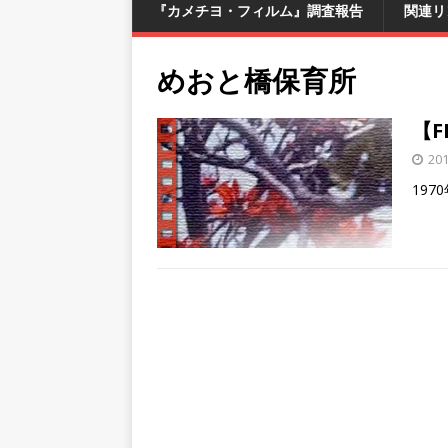
『カメチヨ・フィルム』調査報告
関連リ
めおと橋保育所
【F
20
19