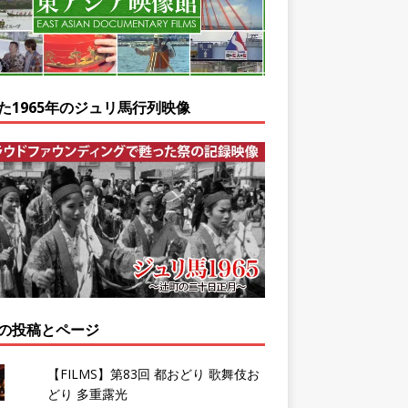
た1965年のジュリ馬行列映像
の投稿とページ
【FILMS】第83回 都おどり 歌舞伎お
どり 多重露光