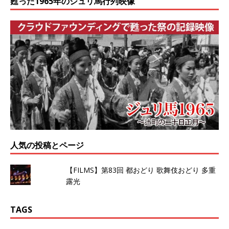
甦った1965年のジュリ馬行列映像
人気の投稿とページ
【FILMS】第83回 都おどり 歌舞伎おどり 多重
露光
TAGS