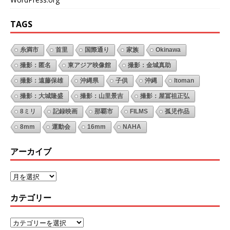
TAGS
糸満市
首里
国際通り
家族
Okinawa
撮影：匿名
東アジア映像館
撮影：金城真助
撮影：遠藤保雄
沖縄県
子供
沖縄
Itoman
撮影：大城隆盛
撮影：山里景吉
撮影：屋冨祖正弘
8ミリ
記録映画
那覇市
FILMS
孤児作品
8mm
運動会
16mm
NAHA
アーカイブ
カテゴリー