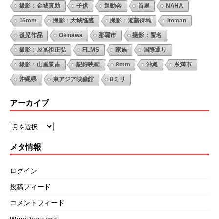
撮影：金城真助
子供
運動会
首里
NAHA
16mm
撮影：大城隆盛
撮影：遠藤保雄
Itoman
孤児作品
Okinawa
那覇市
撮影：匿名
撮影：屋冨祖正弘
FILMS
家族
国際通り
撮影：山里景吉
記録映画
8mm
沖縄
糸満市
沖縄県
東アジア映像館
8ミリ
アーカイブ
メタ情報
ログイン
投稿フィード
コメントフィード
WordPress.org