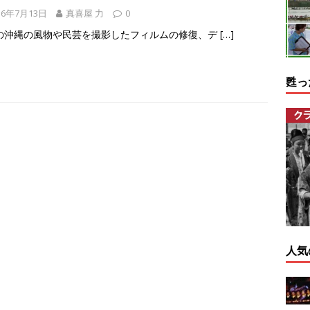
16年7月13日
真喜屋 力
0
の沖縄の風物や民芸を撮影したフィルムの修復、デ
[…]
甦っ
人気