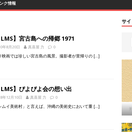
ンク情報
サイ
ILMS】宮古島への帰郷 1971
20年8月20日
真喜屋 力
0
リ映画では珍しい宮古島の風景。撮影者が里帰りの
[…]
ILMS】ぴよぴよ会の想い出
18年12月10日
真喜屋 力
0
シムイ美術村」と言えば、沖縄の美術史において重
[…]