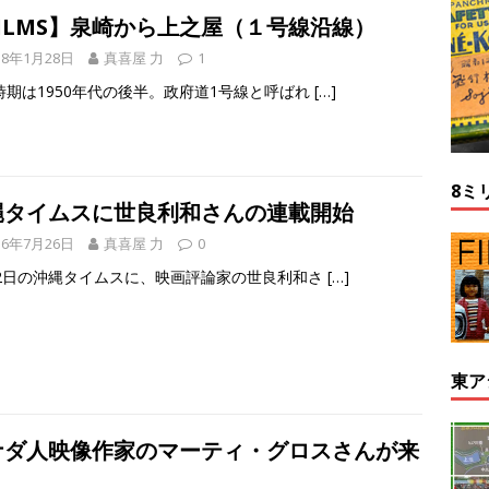
FILMS】泉崎から上之屋（１号線沿線）
18年1月28日
真喜屋 力
1
時期は1950年代の後半。政府道1号線と呼ばれ
[…]
8ミ
縄タイムスに世良利和さんの連載開始
16年7月26日
真喜屋 力
0
22日の沖縄タイムスに、映画評論家の世良利和さ
[…]
東ア
ナダ人映像作家のマーティ・グロスさんが来