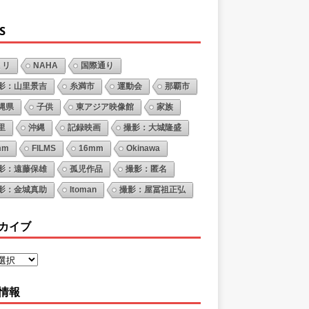
S
ミリ
NAHA
国際通り
影：山里景吉
糸満市
運動会
那覇市
縄県
子供
東アジア映像館
家族
里
沖縄
記録映画
撮影：大城隆盛
mm
FILMS
16mm
Okinawa
影：遠藤保雄
孤児作品
撮影：匿名
影：金城真助
Itoman
撮影：屋冨祖正弘
カイブ
情報