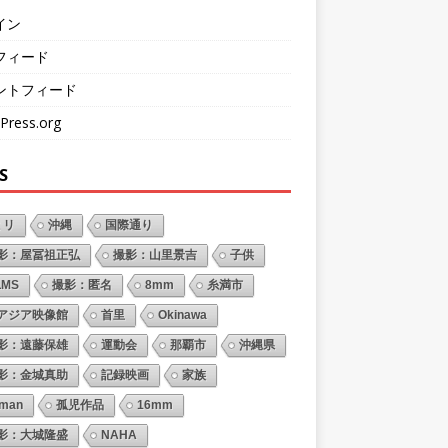
イン
フィード
ントフィード
Press.org
S
ミリ
沖縄
国際通り
影：屋冨祖正弘
撮影：山里景吉
子供
LMS
撮影：匿名
8mm
糸満市
アジア映像館
首里
Okinawa
影：遠藤保雄
運動会
那覇市
沖縄県
影：金城真助
記録映画
家族
oman
孤児作品
16mm
影：大城隆盛
NAHA