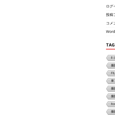
ログ
投稿
コメ
Word
TAG
8
撮
FI
東
撮
撮
It
撮