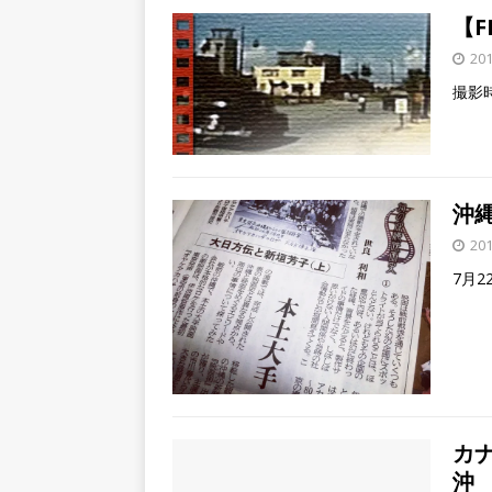
【
20
撮影
沖
20
7月
カ
沖