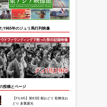
た1965年のジュリ馬行列映像
の投稿とページ
【FILMS】第83回 都おどり 歌舞伎お
どり 多重露光