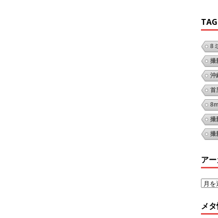
TAG
8
撮
沖
首
8
撮
撮
アー
メタ