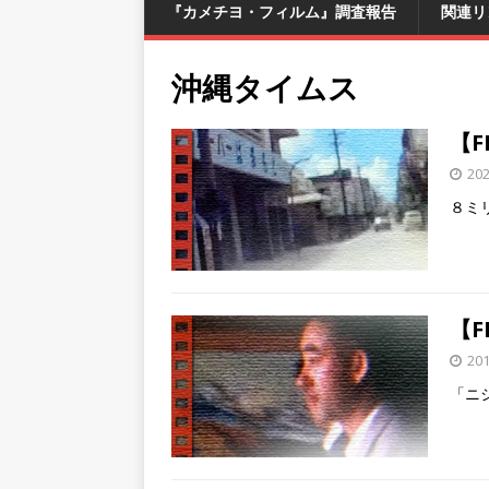
『カメチヨ・フィルム』調査報告
関連リ
沖縄タイムス
【F
20
８ミ
【F
20
「ニ