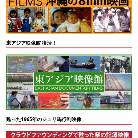
東アジア映像館 復活！
甦った1965年のジュリ馬行列映像