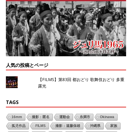
人気の投稿とページ
【FILMS】第83回 都おどり 歌舞伎おどり 多重
露光
TAGS
16mm
撮影：匿名
運動会
糸満市
Okinawa
孤児作品
FILMS
撮影：遠藤保雄
沖縄県
家族