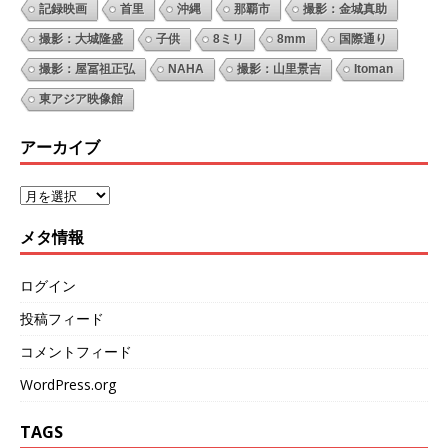
記録映画
首里
沖縄
那覇市
撮影：金城真助
撮影：大城隆盛
子供
8ミリ
8mm
国際通り
撮影：屋冨祖正弘
NAHA
撮影：山里景吉
Itoman
東アジア映像館
アーカイブ
メタ情報
ログイン
投稿フィード
コメントフィード
WordPress.org
TAGS