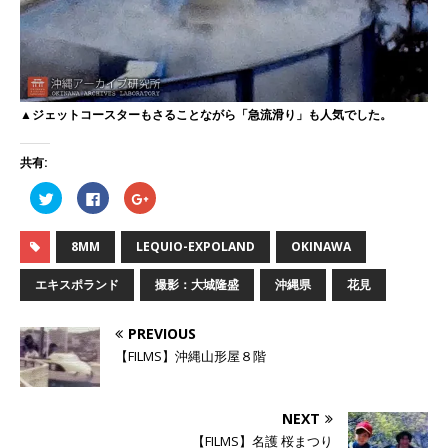
▲ジェットコースターもさることながら「急流滑り」も人気でした。
共有:
ク
F
ク
リ
a
リ
ッ
c
ッ
ク
e
ク
し
b
し
8MM
LEQUIO-EXPOLAND
OKINAWA
て
o
て
T
o
G
w
k
o
エキスポランド
撮影：大城隆盛
沖縄県
花見
i
で
o
t
共
g
t
有
l
e
す
e
PREVIOUS
r
る
+
で
に
で
【FILMS】沖縄山形屋８階
共
は
共
有
ク
有
(
リ
(
新
ッ
新
し
ク
し
NEXT
い
し
い
ウ
て
ウ
【FILMS】名護 桜まつり
ィ
く
ィ