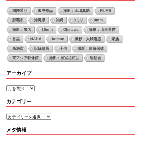
国際通り
孤児作品
撮影：金城真助
FILMS
那覇市
沖縄県
沖縄
8ミリ
8mm
撮影：匿名
16mm
Okinawa
撮影：山里景吉
首里
NAHA
Itoman
撮影：大城隆盛
家族
糸満市
記録映画
子供
撮影：遠藤保雄
東アジア映像館
撮影：屋冨祖正弘
運動会
アーカイブ
カテゴリー
メタ情報