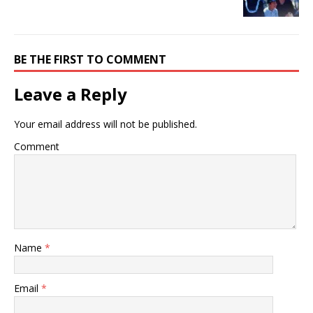
ン
だ
ン
ド
さ
ド
ウ
い
ウ
で
(
で
開
新
開
き
し
き
BE THE FIRST TO COMMENT
ま
い
ま
す
ウ
す
)
ィ
)
ン
Leave a Reply
ド
ウ
で
開
Your email address will not be published.
き
ま
す
Comment
)
Name
*
Email
*