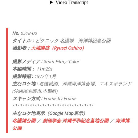
No.
0518-00
タイトル：
ピクニック 名護城 海洋博記念公園
撮影者：
大城隆盛（Ryusei Oshiro）
撮影メディア :
8mm Film／Color
本編時間：
11m29s
撮影時期 :
1977年1月
主なロケ地 :
名護城跡、沖縄海洋博会場、エキスポランド
(沖縄県名護市,本部町)
スキャン方式 :
Frame by Frame
*********************************
主なロケ地表示（Google Map表示）
名護城公園
／
創価学会 沖縄平和記念墓地公園
／
海洋博
公園