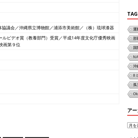
TAG
体協議会／沖縄県立博物館／浦添市美術館／（株）琉球漆器
運
ールビデオ賞（教養部門）受賞／平成14年度文化庁優秀映画
那
化映画第９位
国
N
沖
8
孤
Ok
アー