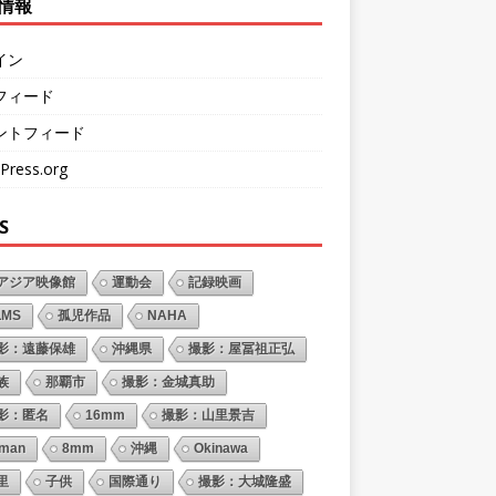
情報
イン
フィード
ントフィード
Press.org
S
アジア映像館
運動会
記録映画
LMS
孤児作品
NAHA
影：遠藤保雄
沖縄県
撮影：屋冨祖正弘
族
那覇市
撮影：金城真助
影：匿名
16mm
撮影：山里景吉
oman
8mm
沖縄
Okinawa
里
子供
国際通り
撮影：大城隆盛