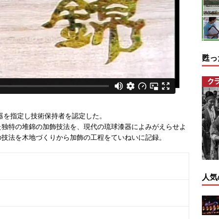
甦っ
漆器を指定し技術保持者を認定した。
た独特の堆錦の加飾技法を、現代の琉球漆器によみがえらせよ
の技法を木地づくりから加飾の工程をていねいに記録。
人気