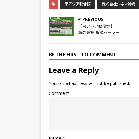
し
b
し
東アジア映像館
株式会社シネマ沖縄
て
o
て
T
o
G
w
k
o
i
で
o
PREVIOUS
t
共
g
t
有
l
【東アジア映像館】
e
す
e
海の祭祀 糸満ハーレー
r
る
+
で
に
で
共
は
共
有
ク
有
(
リ
(
新
ッ
新
BE THE FIRST TO COMMENT
し
ク
し
い
し
い
ウ
て
ウ
ィ
く
ィ
Leave a Reply
ン
だ
ン
ド
さ
ド
ウ
い
ウ
で
(
で
Your email address will not be published.
開
新
開
き
し
き
ま
い
ま
Comment
す
ウ
す
)
ィ
)
ン
ド
ウ
で
開
き
ま
す
)
Name
*