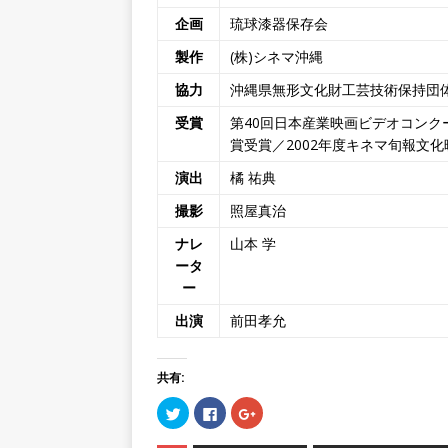
企画
琉球漆器保存会
製作
(株)シネマ沖縄
協力
沖縄県無形文化財工芸技術保持団
受賞
第40回日本産業映画ビデオコンク
賞受賞／2002年度キネマ旬報文
演出
橘 祐典
撮影
照屋真治
ナレ
山本 学
ータ
ー
出演
前田孝允
共有:
ク
F
ク
リ
a
リ
ッ
c
ッ
ク
e
ク