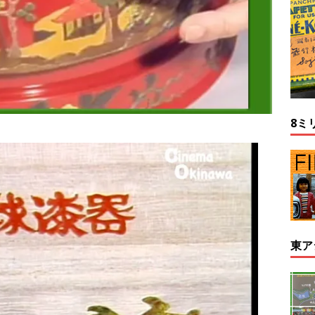
8ミ
東ア