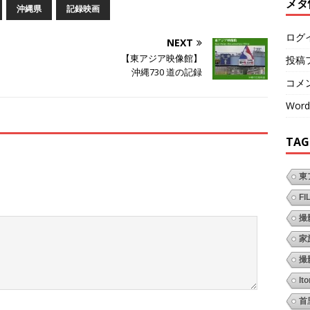
メタ
沖縄県
記録映画
ログ
NEXT
【東アジア映像館】
投稿
沖縄730 道の記録
コメ
Word
TAG
東
FI
撮
家
撮
It
首