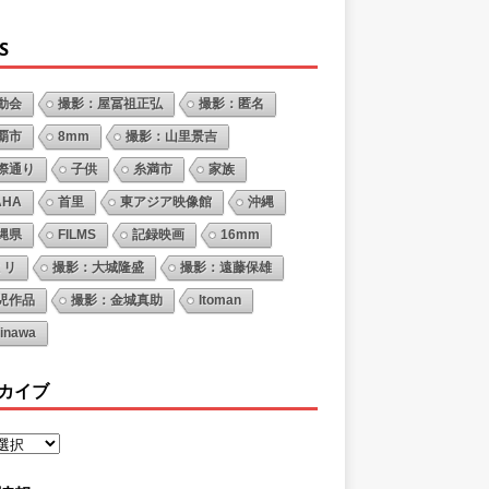
S
動会
撮影：屋冨祖正弘
撮影：匿名
覇市
8mm
撮影：山里景吉
際通り
子供
糸満市
家族
AHA
首里
東アジア映像館
沖縄
縄県
FILMS
記録映画
16mm
ミリ
撮影：大城隆盛
撮影：遠藤保雄
児作品
撮影：金城真助
Itoman
inawa
カイブ