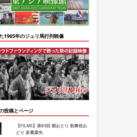
た1965年のジュリ馬行列映像
の投稿とページ
【FILMS】第83回 都おどり 歌舞伎お
どり 多重露光