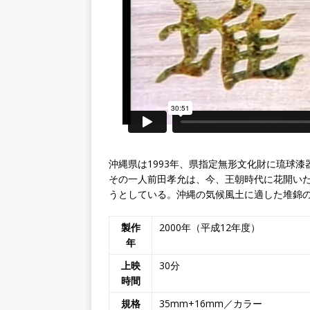
沖縄県は1993年、県指定無形文化財に琉球
その一人前田孝允は、今、王朝時代に花開い
うとしている。沖縄の気候風土に適した堆錦
製作
2000年（平成12年度）
年
上映
30分
時間
規格
35mm+16mm／カラー