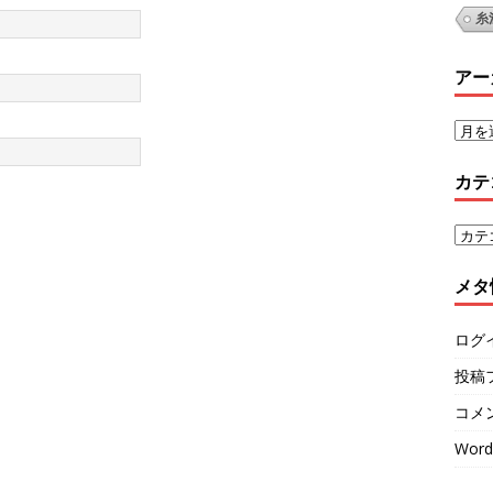
糸
アー
カテ
メタ
ログ
投稿
コメ
Word