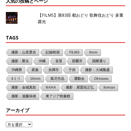
人気の投稿とページ
【FILMS】第83回 都おどり 歌舞伎おどり 多重
露光
TAGS
撮影：山里景吉
記録映画
FILMS
8mm
撮影：匿名
沖縄
首里
那覇市
国際通り
沖縄県
家族
糸満市
子供
撮影：大城隆盛
8ミリ
16mm
孤児作品
運動会
Okinawa
撮影：金城真助
NAHA
撮影：屋冨祖正弘
Itoman
撮影：遠藤保雄
東アジア映像館
アーカイブ