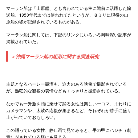
マーラン船は「山原船」とも言われている主に戦前に活躍した輸
送船。1950年代までは使われてたというが、８ミリに現役の山
原船の姿が記録されているものがある。
マーラン船に関しては、下記のリンクにいろいろ興味深い記事が
掲載されていた。
» 沖縄マーラン船の船形に関する調査研究
主題となるハーレー競漕も、迫力のある映像で撮影されている
が、熱狂的な観客の表情などもくっきりと撮影されている。
なかでも一升瓶を頭に乗せて踊る女性は楽しい一コマ。まわりに
カメラマンや、太鼓の応援が集まるなど、それぞれが勝手に盛り
上がっていておもしろい。
この踊っている女性、静止画で見てみると、手の甲にハジチ（刺
青）がされている様にも見える。