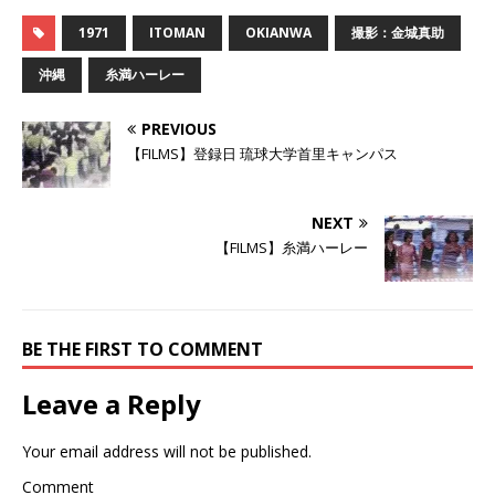
ッ
c
ッ
ク
e
ク
し
b
し
1971
ITOMAN
OKIANWA
撮影：金城真助
て
o
て
T
o
G
w
k
o
沖縄
糸満ハーレー
i
で
o
t
共
g
t
有
l
e
す
e
PREVIOUS
r
る
+
で
に
で
【FILMS】登録日 琉球大学首里キャンパス
共
は
共
有
ク
有
(
リ
(
新
ッ
新
し
ク
し
NEXT
い
し
い
ウ
て
ウ
【FILMS】糸満ハーレー
ィ
く
ィ
ン
だ
ン
ド
さ
ド
ウ
い
ウ
で
(
で
開
新
開
き
し
き
BE THE FIRST TO COMMENT
ま
い
ま
す
ウ
す
)
ィ
)
ン
Leave a Reply
ド
ウ
で
開
Your email address will not be published.
き
ま
す
Comment
)