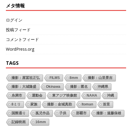
メタ情報
ログイン
投稿フィード
コメントフィード
WordPress.org
TAGS
撮影：屋冨祖正弘
FILMS
8mm
撮影：山里景吉
撮影：大城隆盛
Okinawa
撮影：匿名
沖縄県
糸満市
運動会
東アジア映像館
NAHA
沖縄
8ミリ
家族
撮影：金城真助
Itoman
首里
国際通り
孤児作品
子供
那覇市
撮影：遠藤保雄
記録映画
16mm