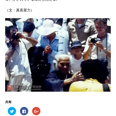
（文：真喜屋力）
共有:
ク
F
ク
リ
a
リ