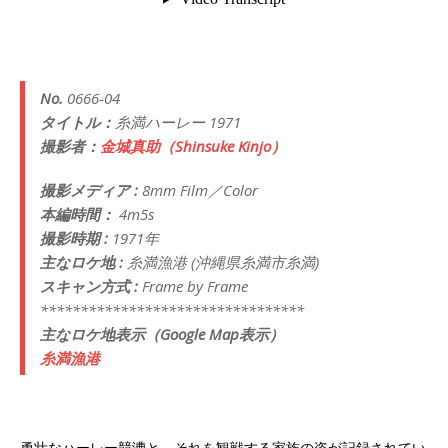
No.
0666-04
タイトル：
糸満ハーレー 1971
撮影者：
金城真助（Shinsuke Kinjo）
撮影メディア :
8mm Film／Color
本編時間：
4m5s
撮影時期 :
1971年
主なロケ地 :
糸満漁港 (沖縄県糸満市糸満)
スキャン方式 :
Frame by Frame
*********************************
主なロケ地表示（Google Map表示）
糸満漁港
勇壮なハーレー競漕と、それを観戦する家族の姿が記録されてい