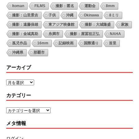
Itoman
FILMS
撮影：匿名
運動会
8mm
撮影：山里景吉
子供
沖縄
Okinawa
8ミリ
撮影：遠藤保雄
東アジア映像館
撮影：大城隆盛
家族
撮影：金城真助
糸満市
撮影：屋冨祖正弘
NAHA
孤児作品
16mm
記録映画
国際通り
首里
沖縄県
那覇市
アーカイブ
カテゴリー
メタ情報
ログイン