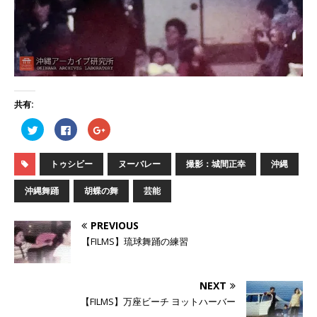
共有:
ク
F
ク
リ
a
リ
ッ
c
ッ
ク
e
ク
し
b
し
トゥシビー
ヌーバレー
撮影：城間正幸
沖縄
て
o
て
T
o
G
w
k
o
沖縄舞踊
胡蝶の舞
芸能
i
で
o
t
共
g
t
有
l
e
す
e
PREVIOUS
r
る
+
で
に
で
【FILMS】琉球舞踊の練習
共
は
共
有
ク
有
(
リ
(
新
ッ
新
し
ク
し
NEXT
い
し
い
ウ
て
ウ
【FILMS】万座ビーチ ヨットハーバー
ィ
く
ィ
ン
だ
ン