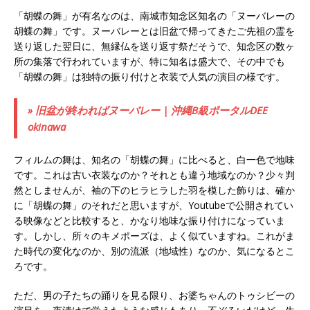
「胡蝶の舞」が有名なのは、南城市知念区知名の「ヌーバレーの
胡蝶の舞」です。ヌーバレーとは旧盆で帰ってきたご先祖の霊を
送り返した翌日に、無縁仏を送り返す祭だそうで、知念区の数ヶ
所の集落で行われていますが、特に知名は盛大で、その中でも
「胡蝶の舞」は独特の振り付けと衣装で人気の演目の様です。
» 旧盆が終わればヌーバレー | 沖縄B級ポータルDEE
okinawa
フィルムの舞は、知名の「胡蝶の舞」に比べると、白一色で地味
です。これは古い衣装なのか？それとも違う地域なのか？少々判
然としませんが、袖の下のヒラヒラした羽を模した飾りは、確か
に「胡蝶の舞」のそれだと思いますが、Youtubeで公開されてい
る映像などと比較すると、かなり地味な振り付けになっていま
す。しかし、所々のキメポーズは、よく似ていますね。これがま
た時代の変化なのか、別の流派（地域性）なのか、気になるとこ
ろです。
ただ、男の子たちの踊りを見る限り、お婆ちゃんのトゥシビーの