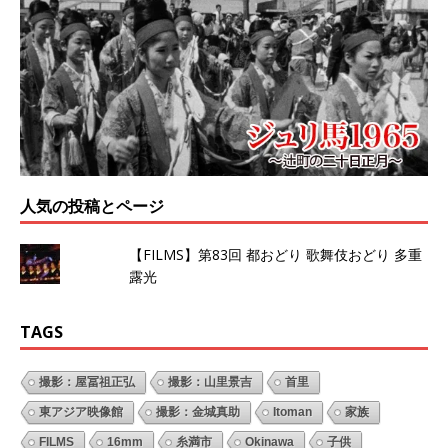
人気の投稿とページ
【FILMS】第83回 都おどり 歌舞伎おどり 多重
露光
TAGS
撮影：屋冨祖正弘
撮影：山里景吉
首里
東アジア映像館
撮影：金城真助
Itoman
家族
FILMS
16mm
糸満市
Okinawa
子供