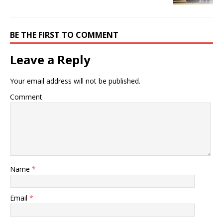
ド
さ
ド
ウ
い
ウ
で
(
で
開
新
開
き
し
き
BE THE FIRST TO COMMENT
ま
い
ま
す
ウ
す
)
ィ
)
ン
Leave a Reply
ド
ウ
で
開
Your email address will not be published.
き
ま
す
Comment
)
Name
*
Email
*