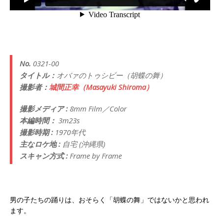
No.
0321-00
タイトル：
オバァのトゥシビー（胡蝶の舞）
撮影者：
城間正幸（Masayuki Shiroma）
撮影メディア :
8mm Film／Color
本編時間：
3m23s
撮影時期 :
1970年代
主なロケ地 :
自宅 (沖縄県)
スキャン方式 :
Frame by Frame
男の子たちの踊りは、おそらく「胡蝶の舞」ではないかと思われ
ます。