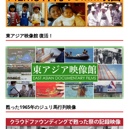
東アジア映像館 復活！
甦った1965年のジュリ馬行列映像