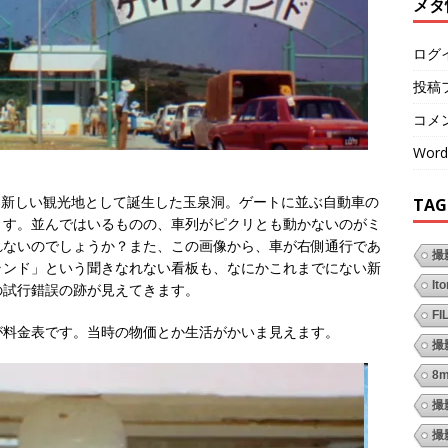
メタ
ログ
投稿
コメ
Word
に、新しい観光地として誕生した玉泉洞。ゲートに並ぶ自動車の
TAG
ます。並んではいるものの、車列がピクリとも動かないのがミ
れないのでしょうか？また、この画像から、車が右側通行であ
撮
ランド」という聞きなれない看板も、なにかこれまでにない新
It
の試行錯誤の跡が見えてきます。
FI
が料金表です。当時の物価とか生活がかいま見えます。
撮
8
撮
撮