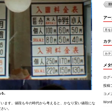
運
アー
カテ
メタ
ログ
投稿
ある。
コメ
Word
ています。値段も今の時代から考えると、かなり安い値段にな
ださい。