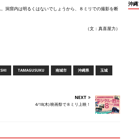
沖縄
ん。洞窟内は明るくはないでしょうから、８ミリでの撮影を断
（文：真喜屋力）
SHI
TAMAGUSUKU
南城市
沖縄県
玉城
NEXT
4/18(木) 映画祭で８ミリ上映！