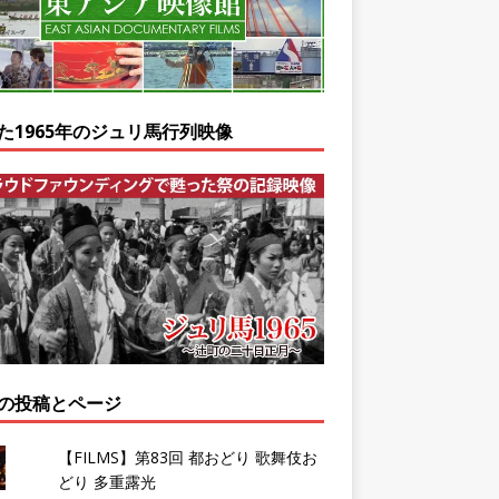
た1965年のジュリ馬行列映像
の投稿とページ
【FILMS】第83回 都おどり 歌舞伎お
どり 多重露光