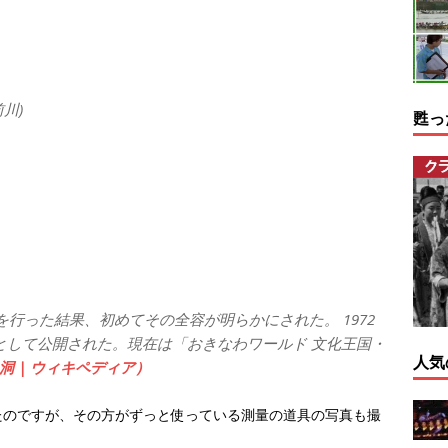
川)
甦っ
を行った結果、初めてその全容が明らかにされた。 1972
として公開された。現在は「おきなわワールド 文化王国・
人気
洞 | ウィキペディア）
たのですが、その方がずっと使っている測量の道具の写真も撮