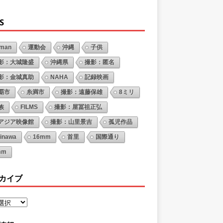
S
oman
運動会
沖縄
子供
影：大城隆盛
沖縄県
撮影：匿名
影：金城真助
NAHA
記録映画
覇市
糸満市
撮影：遠藤保雄
8ミリ
族
FILMS
撮影：屋冨祖正弘
アジア映像館
撮影：山里景吉
孤児作品
inawa
16mm
首里
国際通り
mm
カイブ