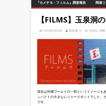
『カメチヨ・フィルム』調査報告
関連リ
【FILMS】玉泉洞
2019年4月4日
真喜屋 力
FILMS
,
沖縄
現在は沖縄ワールドの一部というイメージも
ンパクトの大きなレジャースポットでした。
です。