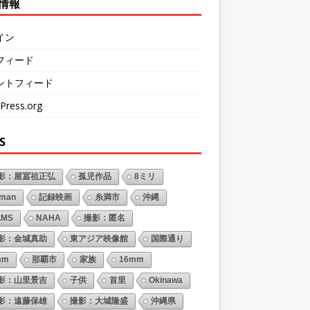
情報
イン
フィード
ントフィード
Press.org
S
影：屋冨祖正弘
孤児作品
8ミリ
oman
記録映画
糸満市
沖縄
LMS
NAHA
撮影：匿名
影：金城真助
東アジア映像館
国際通り
mm
那覇市
家族
16mm
影：山里景吉
子供
首里
Okinawa
影：遠藤保雄
撮影：大城隆盛
沖縄県