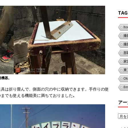
TAG
It
撮
撮
那
家
東
量機器。
Ok
8
道具は折り畳んで、側面の穴の中に収納できます。手作りの使
までも使える機能美に満ちておりました｡
アー