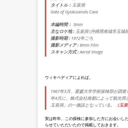
タイトル：
玉泉洞
Gate of Gyokusendo Cave
本編時間：
3min
主なロケ地 :
玉泉洞 (沖縄県南城市玉城前
撮影時期 :
1972年ごろ
撮影メディア :
8mm Film
スキャン方式 :
Aerial Image
ウィキペディアによれば、
1967年3月、愛媛大学学術探検部が調査
年4月に、株式会社南都によって観光用
玉泉洞」の一施設となっている。
（玉泉
実は昨年、この探検に参加した方にお会いし
らせていただいたので掲載しておきます。