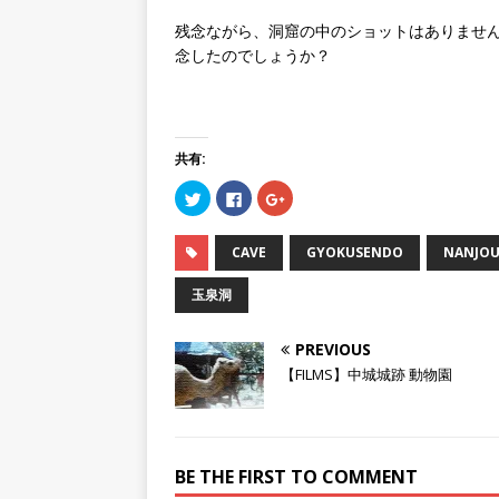
残念ながら、洞窟の中のショットはありませ
念したのでしょうか？
共有:
ク
F
ク
リ
a
リ
ッ
c
ッ
ク
e
ク
し
b
し
CAVE
GYOKUSENDO
NANJOU
て
o
て
T
o
G
w
k
o
玉泉洞
i
で
o
t
共
g
t
有
l
e
す
e
PREVIOUS
r
る
+
で
に
で
【FILMS】中城城跡 動物園
共
は
共
有
ク
有
(
リ
(
新
ッ
新
し
ク
し
い
し
い
ウ
て
ウ
BE THE FIRST TO COMMENT
ィ
く
ィ
ン
だ
ン