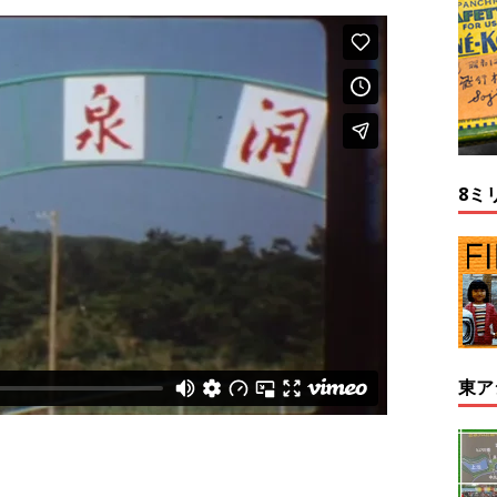
8ミ
東ア