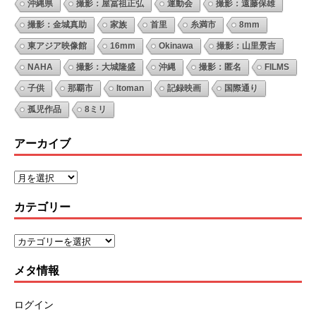
沖縄県
撮影：屋冨祖正弘
運動会
撮影：遠藤保雄
撮影：金城真助
家族
首里
糸満市
8mm
東アジア映像館
16mm
Okinawa
撮影：山里景吉
NAHA
撮影：大城隆盛
沖縄
撮影：匿名
FILMS
子供
那覇市
Itoman
記録映画
国際通り
孤児作品
8ミリ
アーカイブ
カテゴリー
メタ情報
ログイン