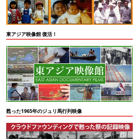
東アジア映像館 復活！
甦った1965年のジュリ馬行列映像