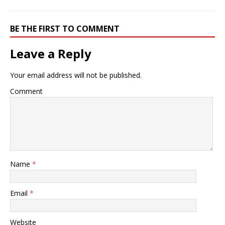
ィ
く
ィ
ン
だ
ン
ド
さ
ド
ウ
い
ウ
BE THE FIRST TO COMMENT
で
(
で
開
新
開
き
し
き
ま
い
ま
Leave a Reply
す
ウ
す
)
ィ
)
ン
ド
Your email address will not be published.
ウ
で
開
Comment
き
ま
す
)
Name
*
Email
*
Website