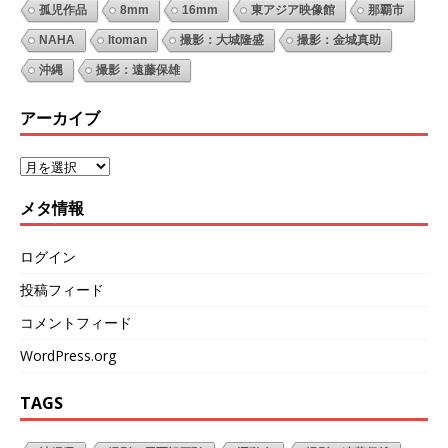
孤児作品
8mm
16mm
東アジア映像館
那覇市
NAHA
Itoman
撮影：大城隆盛
撮影：金城真助
沖縄
撮影：遠藤保雄
アーカイブ
メタ情報
ログイン
投稿フィード
コメントフィード
WordPress.org
TAGS