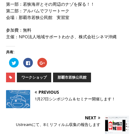
第一部：若狭海岸とその周辺のナゾを探る！！
第二部：アルバムでフリートーク
会場：那覇市若狭公民館 実習室
参加費：無料
主催：NPO法人地域サポートわかさ、株式会社シネマ沖縄
共有:
ク
F
ク
リ
a
リ
ッ
c
ッ
ク
e
ク
し
b
し
ワークショップ
那覇市若狭公民館
て
o
て
T
o
G
w
k
o
i
で
o
PREVIOUS
t
共
g
t
有
l
1月27日シンポジウム＆セミナー開催します！
e
す
e
r
る
+
で
に
で
共
は
共
有
ク
有
NEXT
(
リ
(
新
ッ
新
Ustreamにて、8ミリフィルム収集の報告します
し
ク
し
い
し
い
ウ
て
ウ