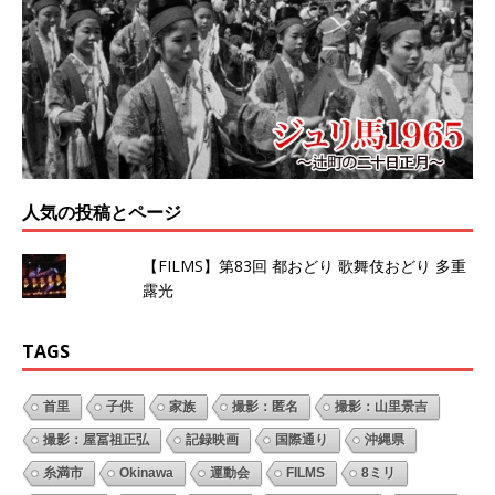
人気の投稿とページ
【FILMS】第83回 都おどり 歌舞伎おどり 多重
露光
TAGS
首里
子供
家族
撮影：匿名
撮影：山里景吉
撮影：屋冨祖正弘
記録映画
国際通り
沖縄県
糸満市
Okinawa
運動会
FILMS
8ミリ