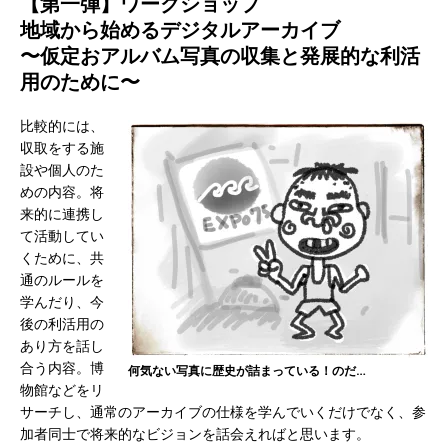
【第一弾】ワークショップ
地域から始めるデジタルアーカイブ
〜仮定おアルバム写真の収集と発展的な利活
用のために〜
比較的には、
収取をする施
設や個人のた
めの内容。将
来的に連携し
て活動してい
くために、共
通のルールを
学んだり、今
後の利活用の
あり方を話し
合う内容。博
何気ない写真に歴史が詰まっている！のだ…
物館などをリ
サーチし、通常のアーカイブの仕様を学んでいくだけでなく、参
加者同士で将来的なビジョンを話会えればと思います。