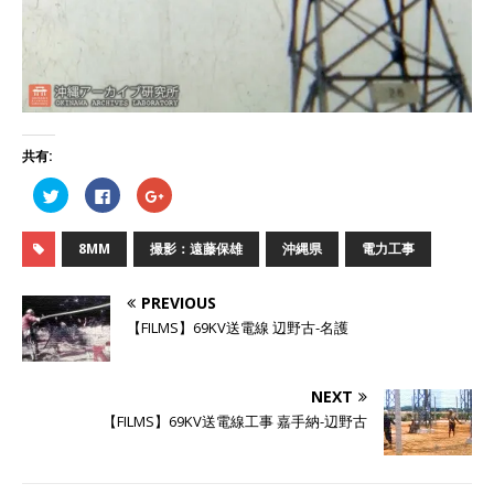
共有:
ク
F
ク
リ
a
リ
ッ
c
ッ
ク
e
ク
し
b
し
8MM
撮影：遠藤保雄
沖縄県
電力工事
て
o
て
T
o
G
w
k
o
i
で
o
PREVIOUS
t
共
g
t
有
l
【FILMS】69KV送電線 辺野古-名護
e
す
e
r
る
+
で
に
で
共
は
共
有
ク
有
NEXT
(
リ
(
新
ッ
新
【FILMS】69KV送電線工事 嘉手納-辺野古
し
ク
し
い
し
い
ウ
て
ウ
ィ
く
ィ
ン
だ
ン