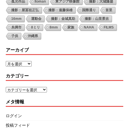
孤児作品
Itoman
東アジア映像館
撮影：大城隆盛
撮影：屋冨祖正弘
撮影：遠藤保雄
国際通り
首里
16mm
運動会
撮影：金城真助
撮影：山里景吉
糸満市
8ミリ
8mm
家族
NAHA
FILMS
子供
沖縄県
アーカイブ
カテゴリー
メタ情報
ログイン
投稿フィード