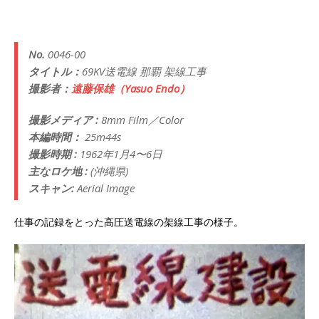
No.
0046-00
タイトル：
69KV送電線 那覇 架線工事
撮影者：
遠藤保雄（Yasuo Endo）
撮影メディア :
8mm Film／Color
本編時間：
25m44s
撮影時期 :
1962年1月4〜6日
主なロケ地 :
(沖縄県)
スキャン:
Aerial Image
仕事の記録をとった高圧送電線の架線工事の様子。