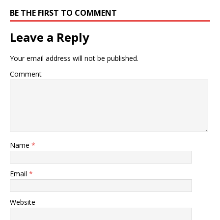
ド
さ
ド
ウ
い
ウ
BE THE FIRST TO COMMENT
で
(
で
開
新
開
き
し
き
ま
い
ま
Leave a Reply
す
ウ
す
)
ィ
)
ン
ド
Your email address will not be published.
ウ
で
開
Comment
き
ま
す
)
Name
*
Email
*
Website