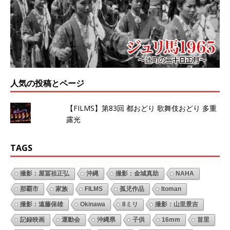
人気の投稿とページ
【FILMS】第83回 都おどり 歌舞伎おどり 多重
露光
TAGS
撮影：屋冨祖正弘
沖縄
撮影：金城真助
NAHA
那覇市
家族
FILMS
孤児作品
Itoman
撮影：遠藤保雄
Okinawa
8ミリ
撮影：山里景吉
記録映画
運動会
沖縄県
子供
16mm
首里