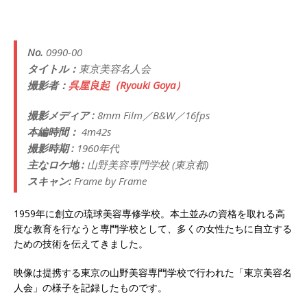
No.
0990-00
タイトル：
東京美容名人会
撮影者：
呉屋良起（Ryouki Goya）
撮影メディア :
8mm Film／B&W／16fps
本編時間：
4m42s
撮影時期 :
1960年代
主なロケ地 :
山野美容専門学校 (東京都)
スキャン:
Frame by Frame
1959年に創立の琉球美容専修学校。本土並みの資格を取れる高
度な教育を行なうと専門学校として、多くの女性たちに自立する
ための技術を伝えてきました。
映像は提携する東京の山野美容専門学校で行われた「東京美容名
人会」の様子を記録したものです。