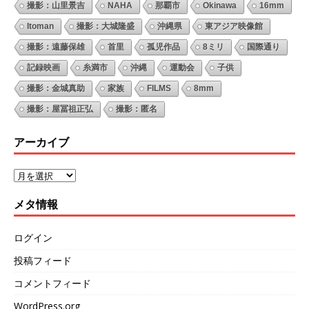
撮影：山里景吉
NAHA
那覇市
Okinawa
16mm
Itoman
撮影：大城隆盛
沖縄県
東アジア映像館
撮影：遠藤保雄
首里
孤児作品
8ミリ
国際通り
記録映画
糸満市
沖縄
運動会
子供
撮影：金城真助
家族
FILMS
8mm
撮影：屋冨祖正弘
撮影：匿名
アーカイブ
メタ情報
ログイン
投稿フィード
コメントフィード
WordPress.org