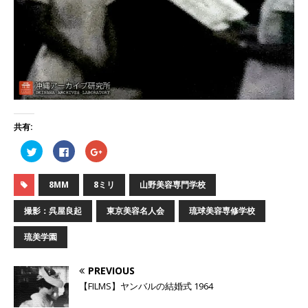
共有:
ク
F
ク
リ
a
リ
ッ
c
ッ
ク
e
ク
し
b
し
8MM
8ミリ
山野美容専門学校
て
o
て
T
o
G
w
k
o
撮影：呉屋良起
東京美容名人会
琉球美容専修学校
i
で
o
t
共
g
t
有
l
琉美学園
e
す
e
r
る
+
で
に
で
共
は
共
PREVIOUS
有
ク
有
(
リ
(
【FILMS】ヤンバルの結婚式 1964
新
ッ
新
し
ク
し
い
し
い