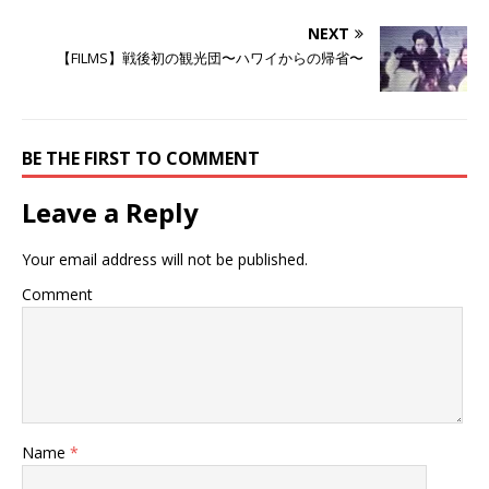
ウ
て
ウ
ィ
く
ィ
NEXT
ン
だ
ン
ド
さ
ド
【FILMS】戦後初の観光団〜ハワイからの帰省〜
ウ
い
ウ
で
(
で
開
新
開
き
し
き
ま
い
ま
す
ウ
す
)
ィ
)
ン
BE THE FIRST TO COMMENT
ド
ウ
で
Leave a Reply
開
き
ま
す
Your email address will not be published.
)
Comment
Name
*