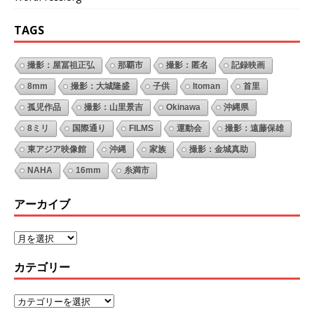
TAGS
撮影：屋冨祖正弘
那覇市
撮影：匿名
記録映画
8mm
撮影：大城隆盛
子供
Itoman
首里
孤児作品
撮影：山里景吉
Okinawa
沖縄県
8ミリ
国際通り
FILMS
運動会
撮影：遠藤保雄
東アジア映像館
沖縄
家族
撮影：金城真助
NAHA
16mm
糸満市
アーカイブ
カテゴリー