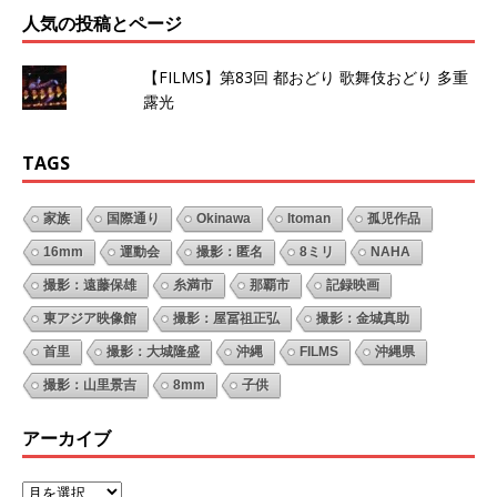
人気の投稿とページ
【FILMS】第83回 都おどり 歌舞伎おどり 多重
露光
TAGS
家族
国際通り
Okinawa
Itoman
孤児作品
16mm
運動会
撮影：匿名
8ミリ
NAHA
撮影：遠藤保雄
糸満市
那覇市
記録映画
東アジア映像館
撮影：屋冨祖正弘
撮影：金城真助
首里
撮影：大城隆盛
沖縄
FILMS
沖縄県
撮影：山里景吉
8mm
子供
アーカイブ