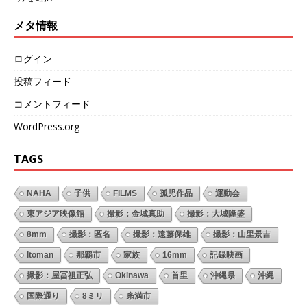
メタ情報
ログイン
投稿フィード
コメントフィード
WordPress.org
TAGS
NAHA
子供
FILMS
孤児作品
運動会
東アジア映像館
撮影：金城真助
撮影：大城隆盛
8mm
撮影：匿名
撮影：遠藤保雄
撮影：山里景吉
Itoman
那覇市
家族
16mm
記録映画
撮影：屋冨祖正弘
Okinawa
首里
沖縄県
沖縄
国際通り
8ミリ
糸満市