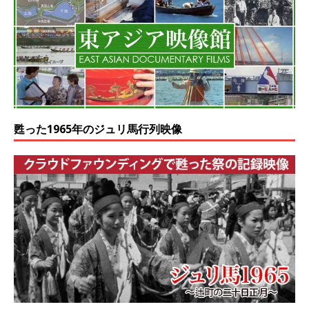
甦った1965年のジュリ馬行列映像