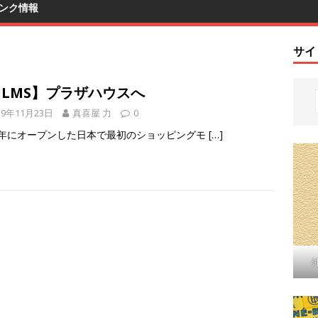
ンク情報
サイ
ILMS】プラザハウスへ
19年11月23日
真喜屋 力
0
54年にオープンした日本で最初のショッピングモ
[…]