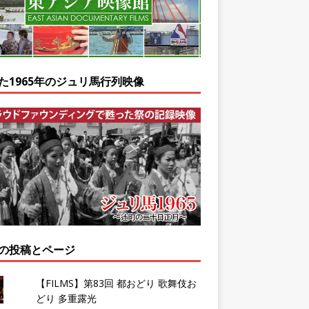
た1965年のジュリ馬行列映像
の投稿とページ
【FILMS】第83回 都おどり 歌舞伎お
どり 多重露光