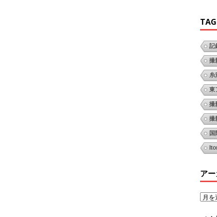
TAG
記
撮
糸
東
撮
撮
国
It
アー