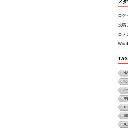
メタ
ログ
投稿
コメ
Word
TAG
N
It
8
沖
1
国
東