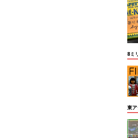
8ミ
東ア