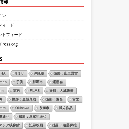
情報
イン
フィード
ントフィード
Press.org
S
AHA
8ミリ
沖縄県
撮影：山里景吉
oman
子供
那覇市
運動会
mm
家族
FILMS
撮影：大城隆盛
縄
撮影：金城真助
撮影：匿名
首里
6mm
Okinawa
糸満市
孤児作品
際通り
撮影：屋冨祖正弘
アジア映像館
記録映画
撮影：遠藤保雄