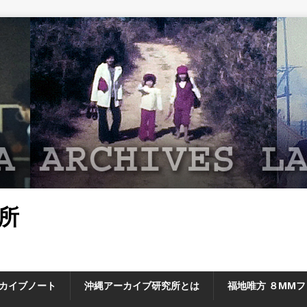
所
カイブノート
沖縄アーカイブ研究所とは
福地唯方 ８MM