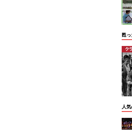
甦っ
人気