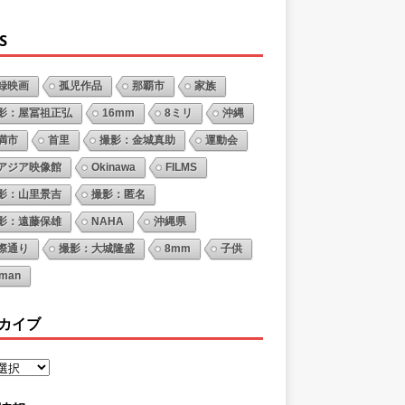
S
録映画
孤児作品
那覇市
家族
影：屋冨祖正弘
16mm
8ミリ
沖縄
満市
首里
撮影：金城真助
運動会
アジア映像館
Okinawa
FILMS
影：山里景吉
撮影：匿名
影：遠藤保雄
NAHA
沖縄県
際通り
撮影：大城隆盛
8mm
子供
oman
カイブ