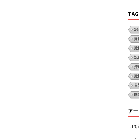
TAG
1
撮
撮
記
沖
撮
首
国
アー