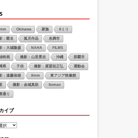
S
6mm
Okinawa
家族
8ミリ
影：匿名
孤児作品
糸満市
影：大城隆盛
NAHA
FILMS
録映画
撮影：山里景吉
沖縄
那覇市
縄県
子供
撮影：屋冨祖正弘
運動会
影：遠藤保雄
8mm
東アジア映像館
里
撮影：金城真助
Itoman
際通り
カイブ