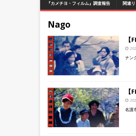
『カメチヨ・フィルム』調査報告
関連リ
Nago
【F
20
ナン
【F
20
名護