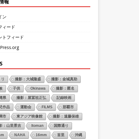
情報
イン
フィード
ントフィード
Press.org
S
ミリ
撮影：大城隆盛
撮影：金城真助
族
子供
Okinawa
撮影：匿名
縄県
撮影：屋冨祖正弘
記録映画
児作品
運動会
FILMS
那覇市
満市
東アジア映像館
撮影：遠藤保雄
影：山里景吉
Itoman
国際通り
mm
NAHA
16mm
首里
沖縄