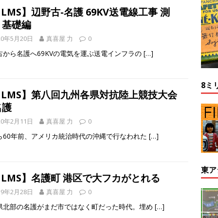
ILMS】辺野古-名護 69KV送電線工事 測
・基礎編
20年5月20日
真喜屋 力
0
古から名護へ69KVの電気を運ぶ送電インフラの
[…]
8ミ
FILMS】第八回九州各県対抗陸上競技大会
名護
20年2月11日
真喜屋 力
0
ら60年前、アメリカ統治時代の沖縄で行なわれた
[…]
東ア
ILMS】名護町 港区で大フカがとれる
19年2月28日
真喜屋 力
0
県北部の名護がまだ市ではなく町だった時代。埋め
[…]