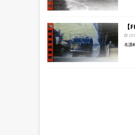
【
20
名護