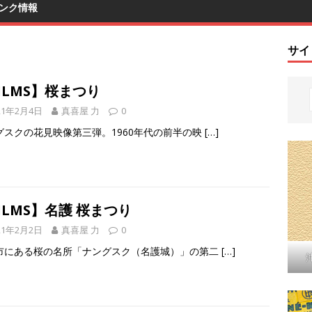
ンク情報
サイ
ILMS】桜まつり
21年2月4日
真喜屋 力
0
グスクの花見映像第三弾。1960年代の前半の映
[…]
ILMS】名護 桜まつり
21年2月2日
真喜屋 力
0
市にある桜の名所「ナングスク（名護城）」の第二
[…]