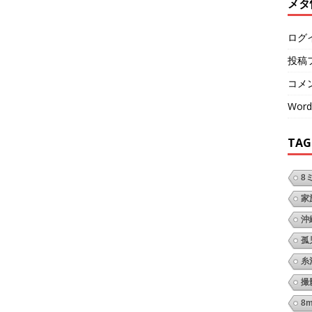
メタ
ログ
投稿
コメ
Word
TAG
8
家
沖
孤
糸
撮
8