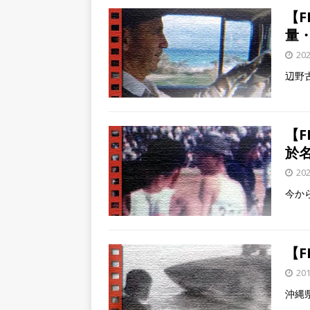
【F
量
20
辺野
【
於
20
今か
【F
20
沖縄