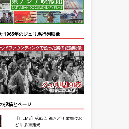
た1965年のジュリ馬行列映像
の投稿とページ
【FILMS】第83回 都おどり 歌舞伎お
どり 多重露光