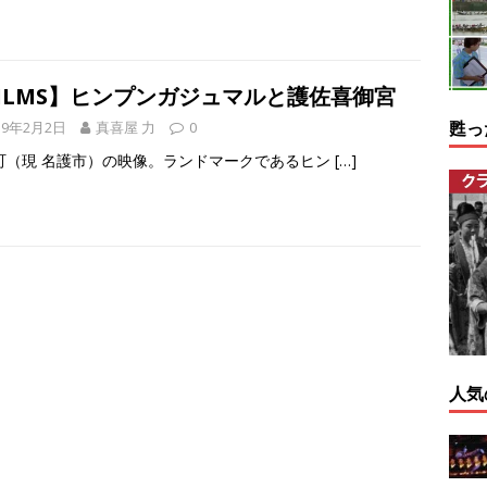
FILMS】ヒンプンガジュマルと護佐喜御宮
甦っ
19年2月2日
真喜屋 力
0
町（現 名護市）の映像。ランドマークであるヒン
[…]
人気