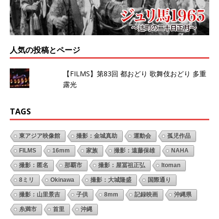
人気の投稿とページ
【FILMS】第83回 都おどり 歌舞伎おどり 多重
露光
TAGS
東アジア映像館
撮影：金城真助
運動会
孤児作品
FILMS
16mm
家族
撮影：遠藤保雄
NAHA
撮影：匿名
那覇市
撮影：屋冨祖正弘
Itoman
8ミリ
Okinawa
撮影：大城隆盛
国際通り
撮影：山里景吉
子供
8mm
記録映画
沖縄県
糸満市
首里
沖縄