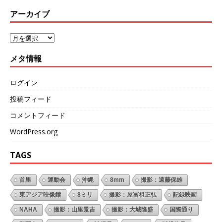
アーカイブ
メタ情報
ログイン
投稿フィード
コメントフィード
WordPress.org
TAGS
首里
運動会
沖縄
8mm
撮影：遠藤保雄
東アジア映像館
8ミリ
撮影：屋冨祖正弘
記録映画
NAHA
撮影：山里景吉
撮影：大城隆盛
国際通り