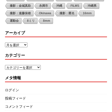
撮影：金城真助
糸満市
沖縄
FILMS
沖縄県
撮影：遠藤保雄
Okinawa
撮影：匿名
16mm
運動会
8ミリ
8mm
アーカイブ
カテゴリー
メタ情報
ログイン
投稿フィード
コメントフィード