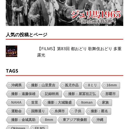
人気の投稿とページ
【FILMS】第83回 都おどり 歌舞伎おどり 多重
露光
TAGS
沖縄県
撮影：山里景吉
孤児作品
8ミリ
16mm
撮影：遠藤保雄
記録映画
撮影：屋冨祖正弘
那覇市
NAHA
首里
撮影：大城隆盛
Itoman
家族
運動会
国際通り
糸満市
子供
撮影：匿名
撮影：金城真助
8mm
東アジア映像館
沖縄
Okinawa
FILMS