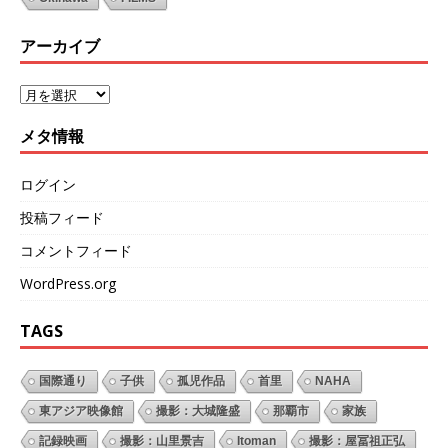
アーカイブ
メタ情報
ログイン
投稿フィード
コメントフィード
WordPress.org
TAGS
国際通り
子供
孤児作品
首里
NAHA
東アジア映像館
撮影：大城隆盛
那覇市
家族
記録映画
撮影：山里景吉
Itoman
撮影：屋冨祖正弘