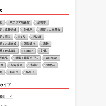
S
里
東アジア映像館
那覇市
影：遠藤保雄
沖縄県
撮影：山里景吉
影：匿名
8ミリ
FILMS
影：大城隆盛
国際通り
家族
影：金城真助
Itoman
沖縄
児作品
撮影：屋冨祖正弘
Okinawa
mm
記録映画
糸満市
運動会
供
16mm
NAHA
カイブ