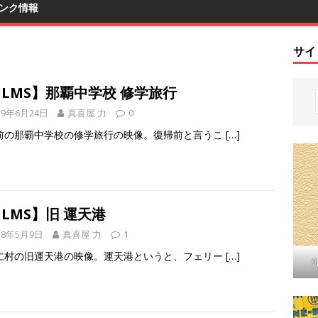
ンク情報
サイ
ILMS】那覇中学校 修学旅行
19年6月24日
真喜屋 力
0
前の那覇中学校の修学旅行の映像。復帰前と言うこ
[…]
ILMS】旧 運天港
18年5月9日
真喜屋 力
1
仁村の旧運天港の映像。運天港というと、フェリー
[…]