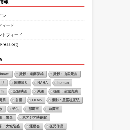
情報
イン
フィード
ントフィード
Press.org
S
inawa
撮影：遠藤保雄
撮影：山里景吉
ミリ
国際通り
NAHA
Itoman
mm
記録映画
沖縄
撮影：金城真助
縄県
首里
FILMS
撮影：屋冨祖正弘
族
子供
那覇市
糸満市
影：匿名
東アジア映像館
影：大城隆盛
運動会
孤児作品