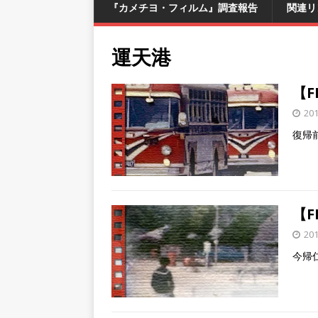
『カメチヨ・フィルム』調査報告
関連リ
運天港
【F
20
復帰
【F
20
今帰