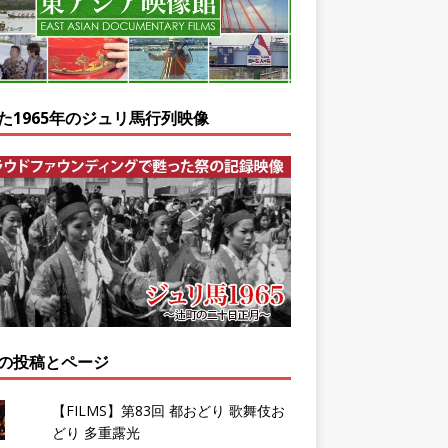
た1965年のジュリ馬行列映像
の投稿とページ
【FILMS】第83回 都おどり 歌舞伎お
どり 多重露光