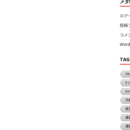
メタ
ログ
投稿
コメ
Word
TAG
Ok
8
8
沖
家
撮
撮