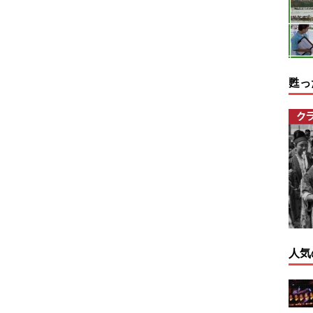
甦っ
人気