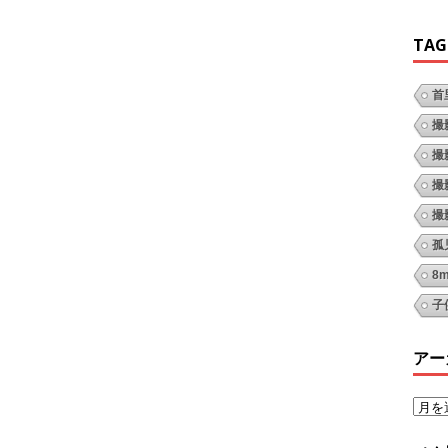
TAG
首
撮
撮
撮
撮
孤
8
子
アー