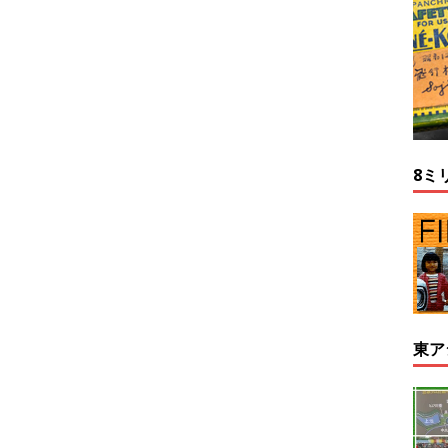
8ミ
東ア