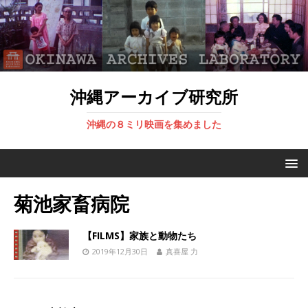
沖縄アーカイブ研究所
沖縄の８ミリ映画を集めました
菊池家畜病院
【FILMS】家族と動物たち
2019年12月30日
真喜屋 力