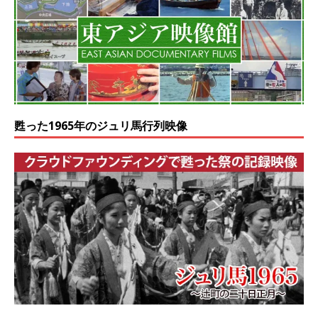
甦った1965年のジュリ馬行列映像