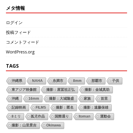
メタ情報
ログイン
投稿フィード
コメントフィード
WordPress.org
TAGS
沖縄県
NAHA
糸満市
8mm
那覇市
子供
東アジア映像館
撮影：屋冨祖正弘
撮影：金城真助
沖縄
16mm
撮影：大城隆盛
家族
首里
記録映画
FILMS
撮影：匿名
撮影：遠藤保雄
8ミリ
孤児作品
国際通り
Itoman
運動会
撮影：山里景吉
Okinawa