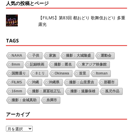
人気の投稿とページ
【FILMS】第83回 都おどり 歌舞伎おどり 多重
露光
TAGS
NAHA
子供
家族
撮影：大城隆盛
運動会
8mm
記録映画
撮影：匿名
東アジア映像館
国際通り
8ミリ
Okinawa
首里
Itoman
FILMS
沖縄
沖縄県
撮影：山里景吉
那覇市
16mm
撮影：屋冨祖正弘
撮影：遠藤保雄
孤児作品
撮影：金城真助
糸満市
アーカイブ