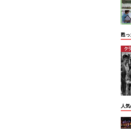
甦っ
人気