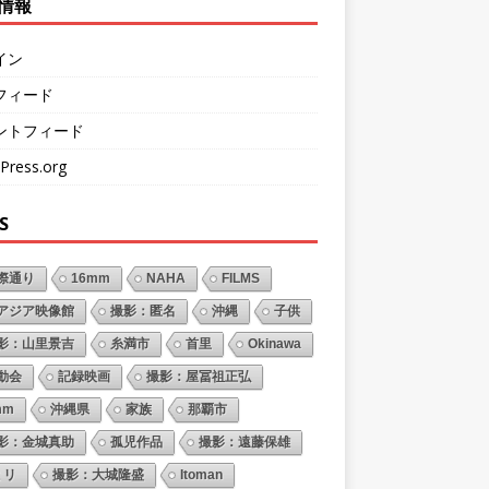
情報
イン
フィード
ントフィード
Press.org
S
際通り
16mm
NAHA
FILMS
アジア映像館
撮影：匿名
沖縄
子供
影：山里景吉
糸満市
首里
Okinawa
動会
記録映画
撮影：屋冨祖正弘
mm
沖縄県
家族
那覇市
影：金城真助
孤児作品
撮影：遠藤保雄
ミリ
撮影：大城隆盛
Itoman