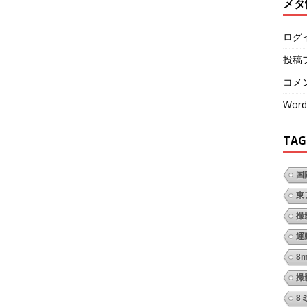
メタ
ログ
投稿
コメ
Word
TAG
国
東
撮
運
8
撮
8