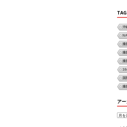
TAG
沖
N
撮
撮
撮
1
国
撮
アー