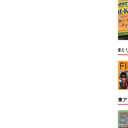
8ミ
東ア