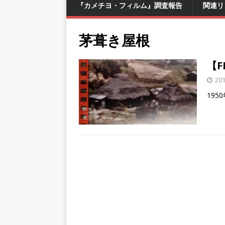
『カメチヨ・フィルム』調査報告
関連リ
茅葺き屋根
【F
20
19