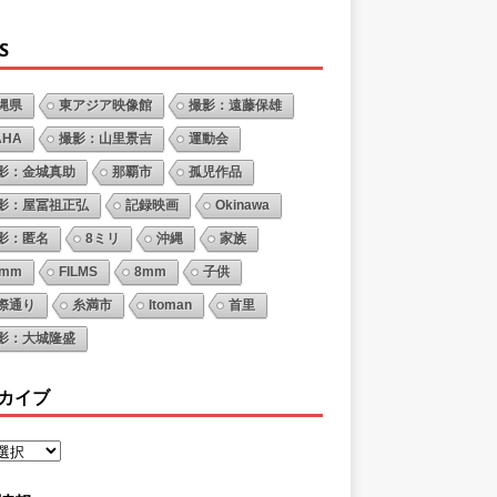
S
縄県
東アジア映像館
撮影：遠藤保雄
AHA
撮影：山里景吉
運動会
影：金城真助
那覇市
孤児作品
影：屋冨祖正弘
記録映画
Okinawa
影：匿名
8ミリ
沖縄
家族
6mm
FILMS
8mm
子供
際通り
糸満市
Itoman
首里
影：大城隆盛
カイブ