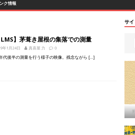
ンク情報
サイ
ILMS】茅葺き屋根の集落での測量
19年1月24日
真喜屋 力
0
50年代後半の測量を行う様子の映像。残念ながら
[…]