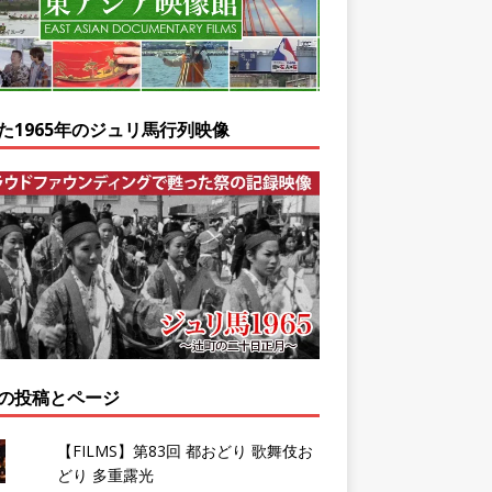
た1965年のジュリ馬行列映像
の投稿とページ
【FILMS】第83回 都おどり 歌舞伎お
どり 多重露光