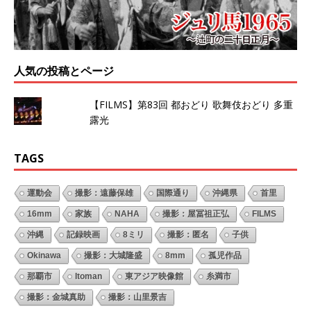
人気の投稿とページ
【FILMS】第83回 都おどり 歌舞伎おどり 多重
露光
TAGS
運動会
撮影：遠藤保雄
国際通り
沖縄県
首里
16mm
家族
NAHA
撮影：屋冨祖正弘
FILMS
沖縄
記録映画
8ミリ
撮影：匿名
子供
Okinawa
撮影：大城隆盛
8mm
孤児作品
那覇市
Itoman
東アジア映像館
糸満市
撮影：金城真助
撮影：山里景吉