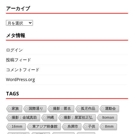
アーカイブ
メタ情報
ログイン
投稿フィード
コメントフィード
WordPress.org
TAGS
家族
国際通り
撮影：匿名
孤児作品
運動会
撮影：金城真助
沖縄
撮影：屋冨祖正弘
Itoman
16mm
東アジア映像館
糸満市
子供
8mm