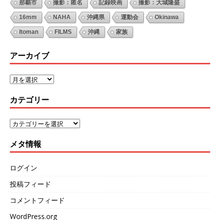
那覇市
撮影：匿名
記録映画
撮影：大城隆盛
16mm
NAHA
沖縄県
運動会
Okinawa
Itoman
FILMS
沖縄
家族
アーカイブ
カテゴリー
メタ情報
ログイン
投稿フィード
コメントフィード
WordPress.org