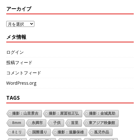
アーカイブ
メタ情報
ログイン
投稿フィード
コメントフィード
WordPress.org
TAGS
撮影：山里景吉
撮影：屋冨祖正弘
撮影：金城真助
8mm
糸満市
子供
首里
東アジア映像館
8ミリ
国際通り
撮影：遠藤保雄
孤児作品