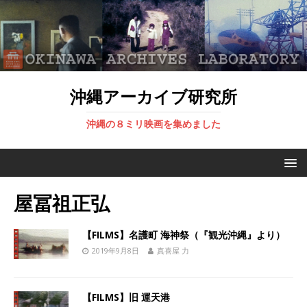
沖縄アーカイブ研究所
沖縄の８ミリ映画を集めました
屋冨祖正弘
【FILMS】名護町 海神祭（『観光沖縄』より）
2019年9月8日
真喜屋 力
【FILMS】旧 運天港