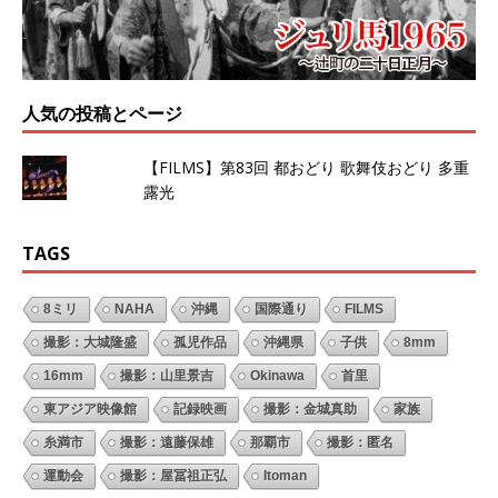
人気の投稿とページ
【FILMS】第83回 都おどり 歌舞伎おどり 多重
露光
TAGS
8ミリ
NAHA
沖縄
国際通り
FILMS
撮影：大城隆盛
孤児作品
沖縄県
子供
8mm
16mm
撮影：山里景吉
Okinawa
首里
東アジア映像館
記録映画
撮影：金城真助
家族
糸満市
撮影：遠藤保雄
那覇市
撮影：匿名
運動会
撮影：屋冨祖正弘
Itoman