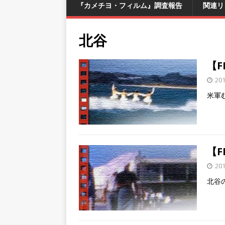
『カメチヨ・フィルム』調査報告
関連リ
北谷
【
20
米軍
【F
20
北谷