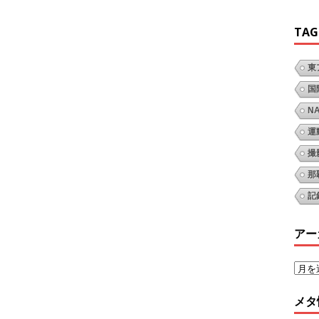
TAG
東
国
N
運
撮
那
記
アー
メタ