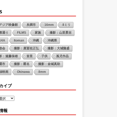
S
アジア映像館
糸満市
16mm
8ミリ
際通り
FILMS
家族
撮影：山里景吉
AHA
Itoman
沖縄
沖縄県
動会
撮影：屋冨祖正弘
撮影：大城隆盛
影：遠藤保雄
首里
子供
孤児作品
覇市
撮影：匿名
撮影：金城真助
録映画
Okinawa
8mm
カイブ
情報