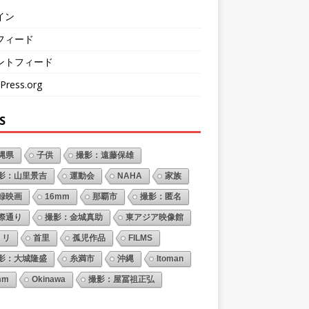
イン
フィード
ントフィード
Press.org
S
縄県
子供
撮影：遠藤保雄
影：山里景吉
運動会
NAHA
家族
録映画
16mm
那覇市
撮影：匿名
際通り
撮影：金城真助
東アジア映像館
ミリ
首里
孤児作品
FILMS
影：大城隆盛
糸満市
沖縄
Itoman
mm
Okinawa
撮影：屋冨祖正弘