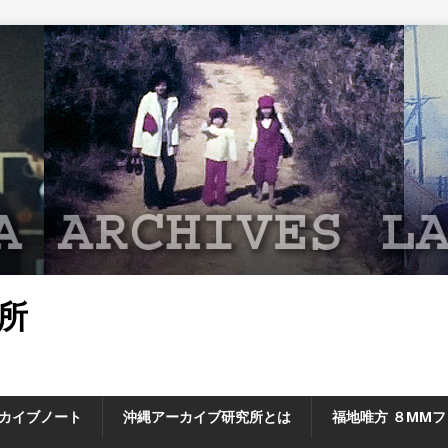
所
カイブノート
沖縄アーカイブ研究所とは
福地唯方 ８MM