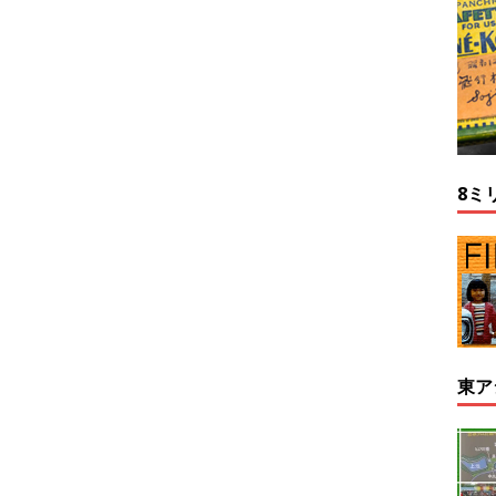
8ミ
東ア