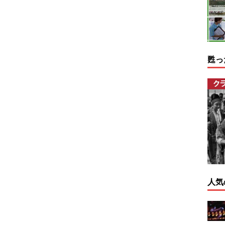
甦っ
人気