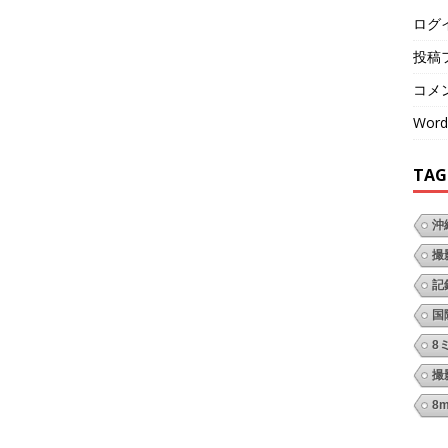
ログ
投稿
コメ
Word
TAG
沖
撮
記
国
8
撮
8