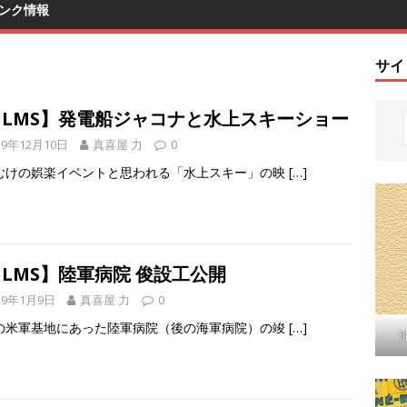
ンク情報
サイ
FILMS】発電船ジャコナと水上スキーショー
19年12月10日
真喜屋 力
0
むけの娯楽イベントと思われる「水上スキー」の映
[…]
ILMS】陸軍病院 俊設工公開
19年1月9日
真喜屋 力
0
の米軍基地にあった陸軍病院（後の海軍病院）の竣
[…]