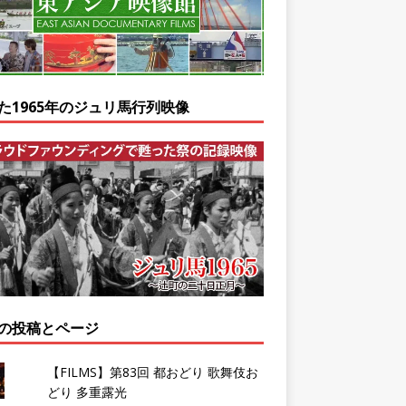
た1965年のジュリ馬行列映像
の投稿とページ
【FILMS】第83回 都おどり 歌舞伎お
どり 多重露光