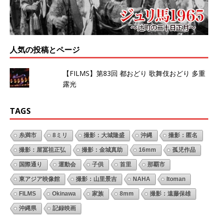
人気の投稿とページ
【FILMS】第83回 都おどり 歌舞伎おどり 多重
露光
TAGS
糸満市
8ミリ
撮影：大城隆盛
沖縄
撮影：匿名
撮影：屋冨祖正弘
撮影：金城真助
16mm
孤児作品
国際通り
運動会
子供
首里
那覇市
東アジア映像館
撮影：山里景吉
NAHA
Itoman
FILMS
Okinawa
家族
8mm
撮影：遠藤保雄
沖縄県
記録映画