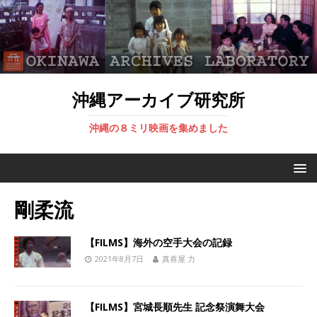
沖縄アーカイブ研究所
沖縄の８ミリ映画を集めました
剛柔流
【FILMS】海外の空手大会の記録
2021年8月7日
真喜屋 力
【FILMS】宮城長順先生 記念祭演舞大会