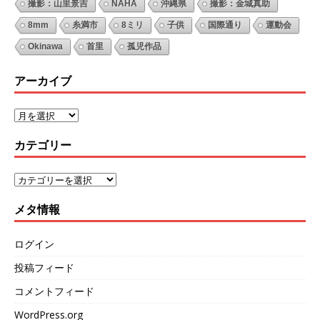
撮影：山里景吉
NAHA
沖縄県
撮影：金城真助
8mm
糸満市
8ミリ
子供
国際通り
運動会
Okinawa
首里
孤児作品
アーカイブ
カテゴリー
メタ情報
ログイン
投稿フィード
コメントフィード
WordPress.org