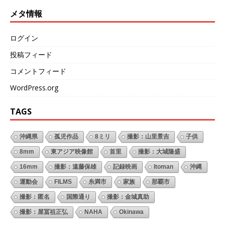
メタ情報
ログイン
投稿フィード
コメントフィード
WordPress.org
TAGS
沖縄県
孤児作品
8ミリ
撮影：山里景吉
子供
8mm
東アジア映像館
首里
撮影：大城隆盛
16mm
撮影：遠藤保雄
記録映画
Itoman
沖縄
運動会
FILMS
糸満市
家族
那覇市
撮影：匿名
国際通り
撮影：金城真助
撮影：屋冨祖正弘
NAHA
Okinawa