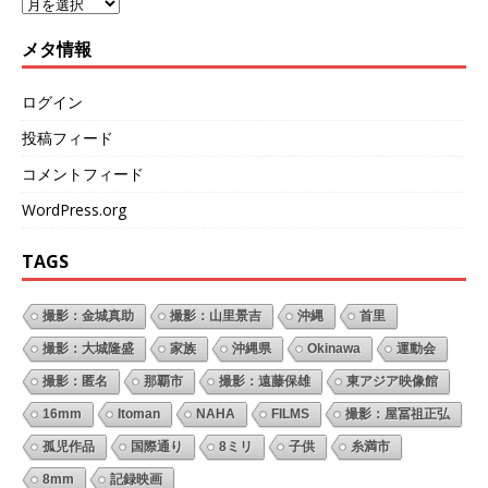
メタ情報
ログイン
投稿フィード
コメントフィード
WordPress.org
TAGS
撮影：金城真助
撮影：山里景吉
沖縄
首里
撮影：大城隆盛
家族
沖縄県
Okinawa
運動会
撮影：匿名
那覇市
撮影：遠藤保雄
東アジア映像館
16mm
Itoman
NAHA
FILMS
撮影：屋冨祖正弘
孤児作品
国際通り
8ミリ
子供
糸満市
8mm
記録映画