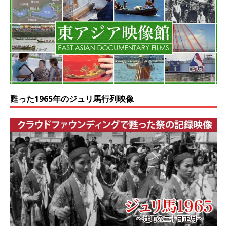
甦った1965年のジュリ馬行列映像