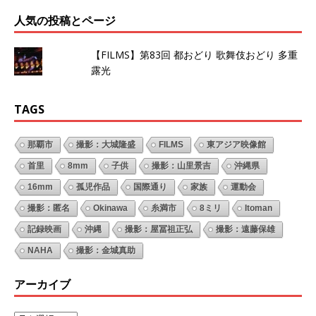
人気の投稿とページ
【FILMS】第83回 都おどり 歌舞伎おどり 多重
露光
TAGS
那覇市
撮影：大城隆盛
FILMS
東アジア映像館
首里
8mm
子供
撮影：山里景吉
沖縄県
16mm
孤児作品
国際通り
家族
運動会
撮影：匿名
Okinawa
糸満市
8ミリ
Itoman
記録映画
沖縄
撮影：屋冨祖正弘
撮影：遠藤保雄
NAHA
撮影：金城真助
アーカイブ