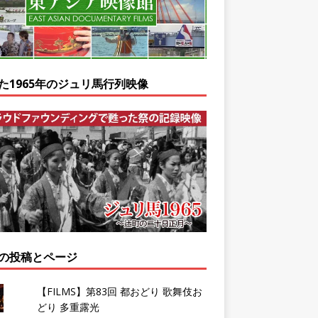
た1965年のジュリ馬行列映像
の投稿とページ
【FILMS】第83回 都おどり 歌舞伎お
どり 多重露光