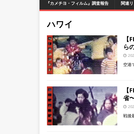
『カメチヨ・フィルム』調査報告
関連リ
ハワイ
【
ら
20
空港
【
省
20
戦後