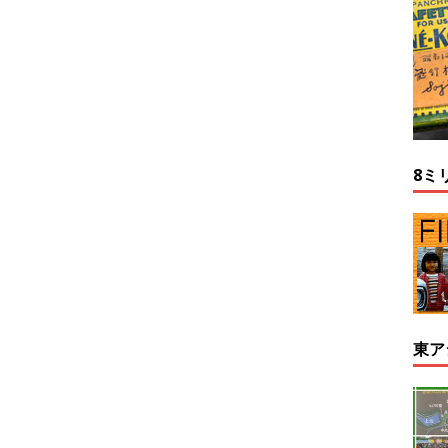
8ミ
東ア