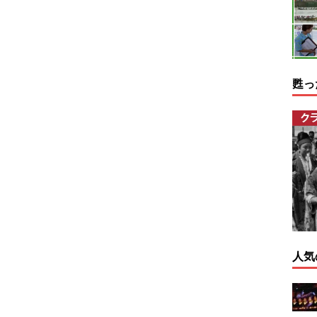
甦っ
人気