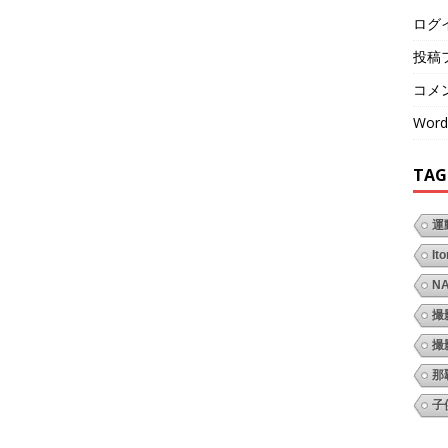
ログ
投稿
コメ
Word
TAG
運
It
N
撮
撮
那
子