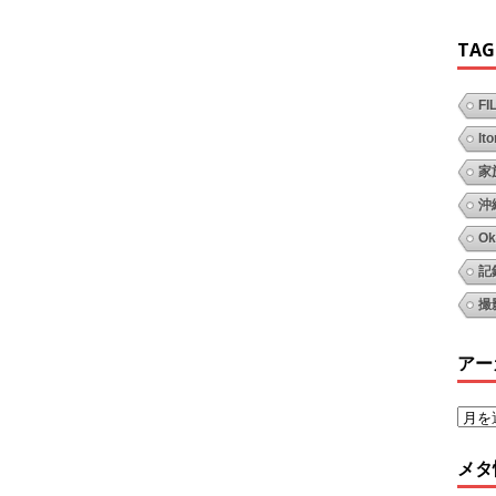
TAG
FI
It
家
沖
Ok
記
撮
アー
メタ