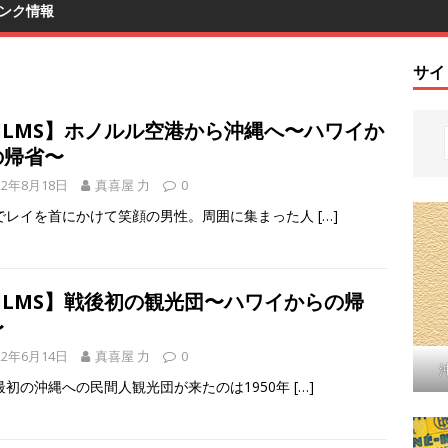
ンク情報
サイ
FILMS】ホノルル空港から沖縄へ〜ハワイか
の帰省〜
22年8月18日
真喜屋 力
0
でレイを首にかけて笑顔の男性。周囲に集まった人
[…]
FILMS】戦後初の観光団〜ハワイからの帰
〜
22年6月14日
真喜屋 力
0
最初の沖縄への民間人観光団が来たのは1950年
[…]