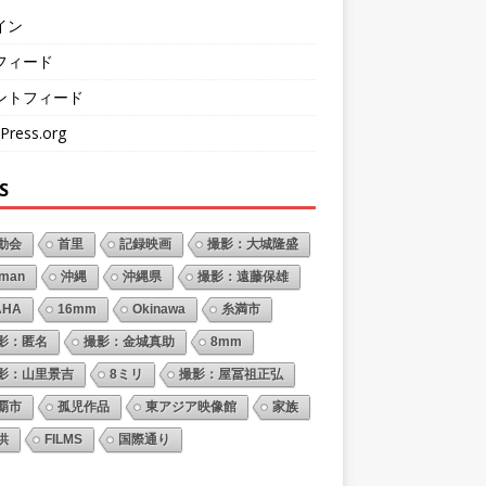
イン
フィード
ントフィード
Press.org
S
動会
首里
記録映画
撮影：大城隆盛
oman
沖縄
沖縄県
撮影：遠藤保雄
AHA
16mm
Okinawa
糸満市
影：匿名
撮影：金城真助
8mm
影：山里景吉
8ミリ
撮影：屋冨祖正弘
覇市
孤児作品
東アジア映像館
家族
供
FILMS
国際通り