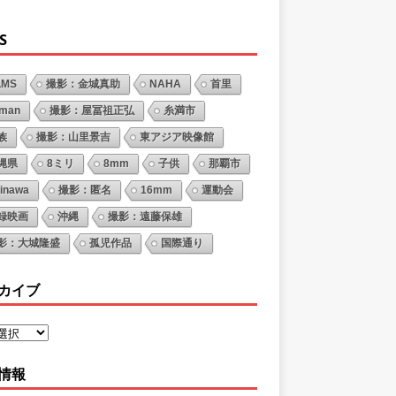
S
LMS
撮影：金城真助
NAHA
首里
oman
撮影：屋冨祖正弘
糸満市
族
撮影：山里景吉
東アジア映像館
縄県
8ミリ
8mm
子供
那覇市
inawa
撮影：匿名
16mm
運動会
録映画
沖縄
撮影：遠藤保雄
影：大城隆盛
孤児作品
国際通り
カイブ
情報