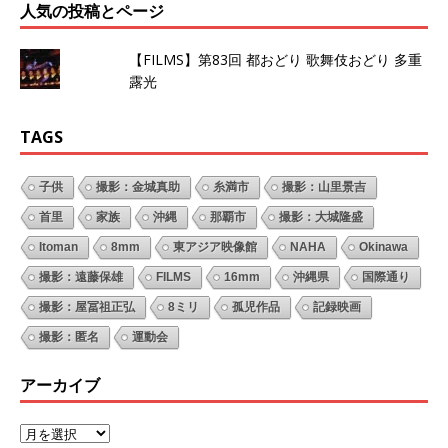
人気の投稿とページ
【FILMS】第83回 都おどり 歌舞伎おどり 多重
露光
TAGS
子供
撮影：金城真助
糸満市
撮影：山里景吉
首里
家族
沖縄
那覇市
撮影：大城隆盛
Itoman
8mm
東アジア映像館
NAHA
Okinawa
撮影：遠藤保雄
FILMS
16mm
沖縄県
国際通り
撮影：屋冨祖正弘
8ミリ
孤児作品
記録映画
撮影：匿名
運動会
アーカイブ