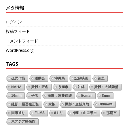
メタ情報
ログイン
投稿フィード
コメントフィード
WordPress.org
TAGS
孤児作品
運動会
沖縄県
記録映画
首里
NAHA
撮影：匿名
糸満市
沖縄
撮影：大城隆盛
16mm
子供
撮影：遠藤保雄
Itoman
8mm
撮影：屋冨祖正弘
家族
撮影：金城真助
Okinawa
国際通り
FILMS
8ミリ
撮影：山里景吉
那覇市
東アジア映像館