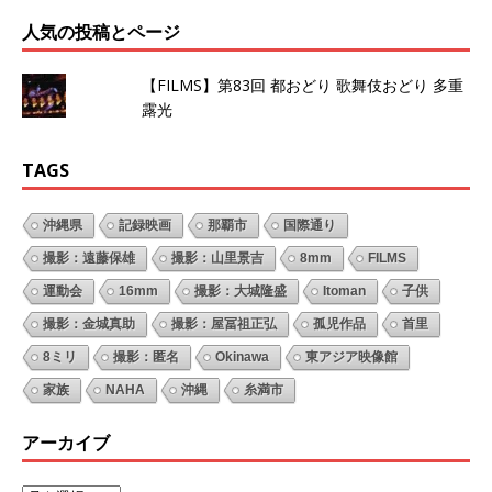
人気の投稿とページ
【FILMS】第83回 都おどり 歌舞伎おどり 多重
露光
TAGS
沖縄県
記録映画
那覇市
国際通り
撮影：遠藤保雄
撮影：山里景吉
8mm
FILMS
運動会
16mm
撮影：大城隆盛
Itoman
子供
撮影：金城真助
撮影：屋冨祖正弘
孤児作品
首里
8ミリ
撮影：匿名
Okinawa
東アジア映像館
家族
NAHA
沖縄
糸満市
アーカイブ