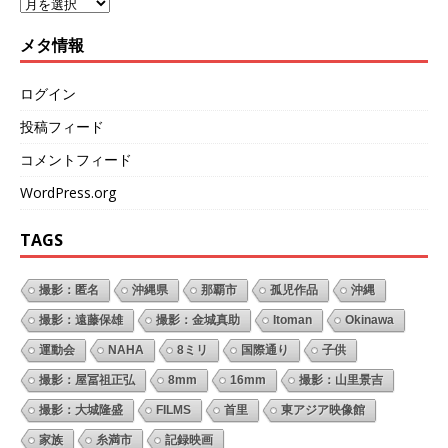
メタ情報
ログイン
投稿フィード
コメントフィード
WordPress.org
TAGS
撮影：匿名
沖縄県
那覇市
孤児作品
沖縄
撮影：遠藤保雄
撮影：金城真助
Itoman
Okinawa
運動会
NAHA
8ミリ
国際通り
子供
撮影：屋冨祖正弘
8mm
16mm
撮影：山里景吉
撮影：大城隆盛
FILMS
首里
東アジア映像館
家族
糸満市
記録映画