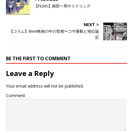
し
b
し
て
o
て
【FILMS】南部一周サイクリング
T
o
G
w
k
o
i
で
o
t
共
g
t
有
l
NEXT
e
す
e
r
る
+
【コラム】8mm映画の中の世相〜コザ暴動と地位協
で
に
で
共
は
共
定
有
ク
有
(
リ
(
新
ッ
新
し
ク
し
い
し
い
BE THE FIRST TO COMMENT
ウ
て
ウ
ィ
く
ィ
ン
だ
ン
ド
さ
ド
Leave a Reply
ウ
い
ウ
で
(
で
開
新
開
き
し
き
Your email address will not be published.
ま
い
ま
す
ウ
す
)
ィ
)
Comment
ン
ド
ウ
で
開
き
ま
す
)