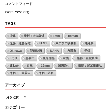
コメントフィード
WordPress.org
TAGS
沖縄
撮影：大城隆盛
8mm
Itoman
撮影：遠藤保雄
FILMS
東アジア映像館
沖縄県
Okinawa
記録映画
NAHA
糸満市
子供
8ミリ
那覇市
孤児作品
家族
撮影：金城真助
運動会
首里
16mm
国際通り
撮影：屋冨祖正弘
撮影：山里景吉
撮影：匿名
アーカイブ
カテゴリー