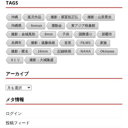
TAGS
沖縄
孤児作品
撮影：屋冨祖正弘
撮影：山里景吉
沖縄県
Itoman
運動会
東アジア映像館
撮影：金城真助
8mm
子供
国際通り
那覇市
糸満市
撮影：遠藤保雄
首里
FILMS
家族
撮影：匿名
16mm
記録映画
NAHA
Okinawa
8ミリ
撮影：大城隆盛
アーカイブ
メタ情報
ログイン
投稿フィード