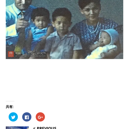
共有:
ク
F
ク
リ
a
リ
ッ
c
ッ
ク
e
ク
PREVIOUS