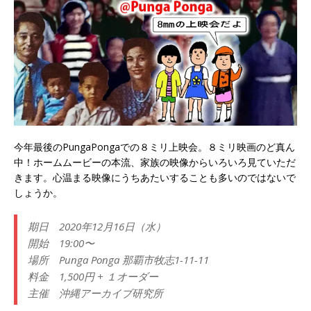
今年最後のPungaPongaでの８ミリ上映会。８ミリ映画のど真ん
中！ホームムービーの本流、家族の映像からいろいろ見ていただ
きます。心温まる映像にうちあたいすることも多いのではないで
しょうか。
期日 2020年12月16日（水）
開始 19:00〜
場所 Punga Ponga 那覇市牧志1-11-11
料金 1,500円 + １オーダー
主催 沖縄アーカイブ研究所