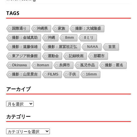
TAGS
国際通り
沖縄県
家族
撮影：大城隆盛
撮影：金城真助
沖縄
8mm
8ミリ
撮影：遠藤保雄
撮影：屋冨祖正弘
NAHA
首里
東アジア映像館
運動会
記録映画
那覇市
Okinawa
Itoman
糸満市
孤児作品
撮影：匿名
撮影：山里景吉
FILMS
子供
16mm
アーカイブ
カテゴリー