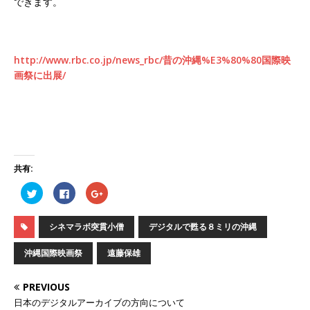
できます。
http://www.rbc.co.jp/news_rbc/昔の沖縄%E3%80%80国際映
画祭に出展/
共有:
ク
F
ク
リ
a
リ
ッ
c
ッ
ク
e
ク
し
b
し
シネマラボ突貫小僧
デジタルで甦る８ミリの沖縄
て
o
て
T
o
G
w
k
o
沖縄国際映画祭
遠藤保雄
i
で
o
t
共
g
t
有
l
e
す
e
PREVIOUS
r
る
+
で
に
で
日本のデジタルアーカイブの方向について
共
は
共