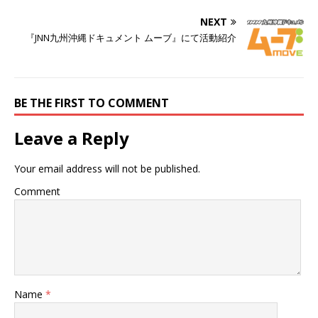
有
ク
有
(
リ
(
NEXT
新
ッ
新
し
ク
し
『JNN九州沖縄ドキュメント ムーブ』にて活動紹介
い
し
い
ウ
て
ウ
ィ
く
ィ
ン
だ
ン
ド
さ
ド
ウ
い
ウ
で
(
で
開
新
開
BE THE FIRST TO COMMENT
き
し
き
ま
い
ま
す
ウ
す
Leave a Reply
)
ィ
)
ン
ド
ウ
で
Your email address will not be published.
開
き
Comment
ま
す
)
Name
*