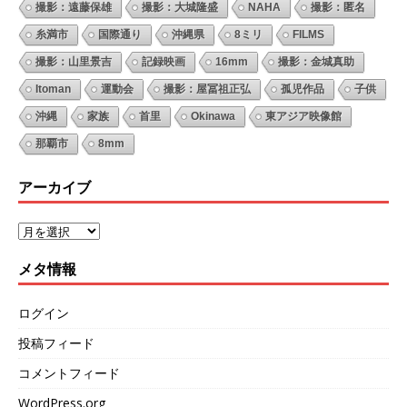
撮影：遠藤保雄
撮影：大城隆盛
NAHA
撮影：匿名
糸満市
国際通り
沖縄県
8ミリ
FILMS
撮影：山里景吉
記録映画
16mm
撮影：金城真助
Itoman
運動会
撮影：屋冨祖正弘
孤児作品
子供
沖縄
家族
首里
Okinawa
東アジア映像館
那覇市
8mm
アーカイブ
メタ情報
ログイン
投稿フィード
コメントフィード
WordPress.org