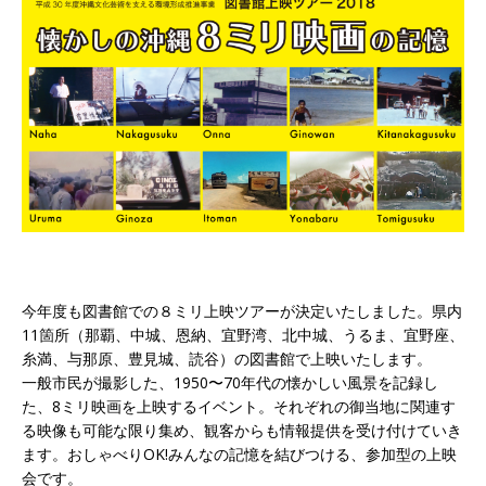
今年度も図書館での８ミリ上映ツアーが決定いたしました。県内
11箇所（那覇、中城、恩納、宜野湾、北中城、うるま、宜野座、
糸満、与那原、豊見城、読谷）の図書館で上映いたします。
一般市民が撮影した、1950〜70年代の懐かしい風景を記録し
た、8ミリ映画を上映するイベント。それぞれの御当地に関連す
る映像も可能な限り集め、観客からも情報提供を受け付けていき
ます。おしゃべりOK!みんなの記憶を結びつける、参加型の上映
会です。