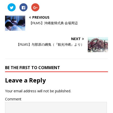
ク
F
ク
リ
a
リ
ッ
c
ッ
ク
e
ク
PREVIOUS
し
b
し
て
o
て
【FILMS】沖縄復帰式典 会場周辺
T
o
G
w
k
o
i
で
o
t
共
g
t
有
l
NEXT
e
す
e
r
る
+
【FILMS】与那原の綱曳（『観光沖縄』より）
で
に
で
共
は
共
有
ク
有
(
リ
(
新
ッ
新
し
ク
し
い
し
い
BE THE FIRST TO COMMENT
ウ
て
ウ
ィ
く
ィ
ン
だ
ン
ド
さ
ド
Leave a Reply
ウ
い
ウ
で
(
で
開
新
開
き
し
き
Your email address will not be published.
ま
い
ま
す
ウ
す
)
ィ
)
Comment
ン
ド
ウ
で
開