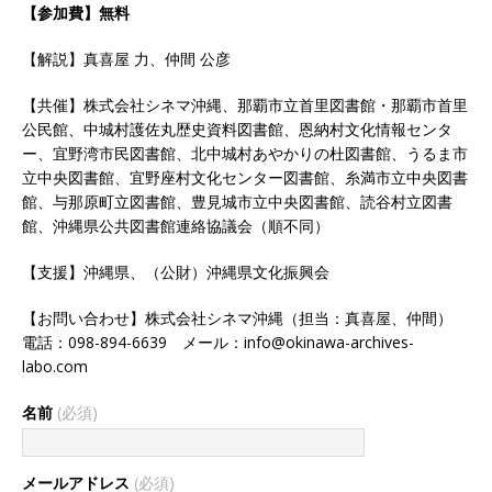
【参加費】無料
【解説】真喜屋 力、仲間 公彦
【共催】株式会社シネマ沖縄、那覇市立首里図書館・那覇市首里
公民館、中城村護佐丸歴史資料図書館、恩納村文化情報センタ
ー、宜野湾市民図書館、北中城村あやかりの杜図書館、うるま市
立中央図書館、宜野座村文化センター図書館、糸満市立中央図書
館、与那原町立図書館、豊見城市立中央図書館、読谷村立図書
館、
沖縄県公共図書館連絡協議会
（順不同）
【支援】沖縄県、（公財）沖縄県文化振興会
【お問い合わせ】株式会社シネマ沖縄（担当：真喜屋、仲間）
電話：098-894-6639 メール：info@okinawa-archives-
labo.com
名前
(必須)
メールアドレス
(必須)