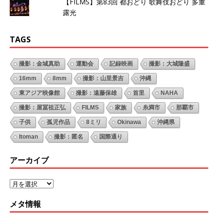
【FILMS】第83回 都おどり 歌舞伎おどり 多重
露光
TAGS
撮影：金城真助
運動会
記録映画
撮影：大城隆盛
16mm
8mm
撮影：山里景吉
沖縄
東アジア映像館
撮影：遠藤保雄
首里
NAHA
撮影：屋冨祖正弘
FILMS
家族
糸満市
那覇市
子供
孤児作品
8ミリ
Okinawa
沖縄県
Itoman
撮影：匿名
国際通り
アーカイブ
メタ情報