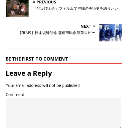
i
で
o
PREVIOUS
t
共
g
t
有
l
「ぴょぴょ会」フィルムで沖縄の美術史を語りたい
e
す
e
r
る
+
で
に
で
共
は
共
有
ク
有
NEXT
(
リ
(
新
ッ
新
【FILMS】日本復帰記念 那覇市民会館前ロビー
し
ク
し
い
し
い
ウ
て
ウ
ィ
く
ィ
ン
だ
ン
ド
さ
ド
ウ
い
ウ
BE THE FIRST TO COMMENT
で
(
で
開
新
開
き
し
き
ま
い
ま
Leave a Reply
す
ウ
す
)
ィ
)
ン
ド
Your email address will not be published.
ウ
で
開
Comment
き
ま
す
)