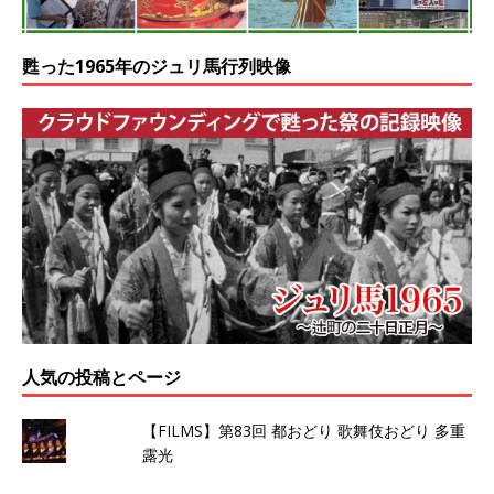
甦った1965年のジュリ馬行列映像
人気の投稿とページ
【FILMS】第83回 都おどり 歌舞伎おどり 多重
露光