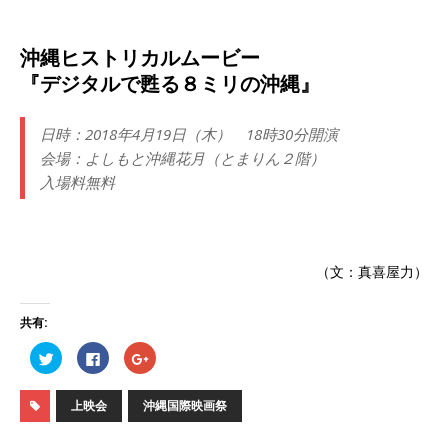
沖縄ヒストリカルムービー
『デジタルで甦る８ミリの沖縄』
日時：2018年4月19日（木） 18時30分開演
会場：よしもと沖縄花月（とまりん２階）
入場料無料
（文：真喜屋力）
共有:
ク
F
ク
リ
a
リ
ッ
c
ッ
ク
e
ク
し
b
し
上映会
沖縄国際映画祭
て
o
て
T
o
G
w
k
o