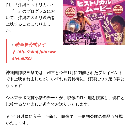
門。「沖縄ヒストリカルム
ービー』のプログラムにお
いて、沖縄の８ミリ映画を
上映することになりまし
た。
»
映画祭公式サイ
ト http://oimf.jp/movie
/detail/80/
沖縄国際映画祭では、昨年と今年1月に開催されたプレイベント
でも上映されましたが、いずれも満員御礼。好評につき第３弾と
なります。
シネマラボ突貫小僧のチームが、映像のロケ地を捜索し、現在と
比較するなど楽しい趣向でお送りいたします。
また1月以降に入手した新しい映像で、一般初公開の作品も登場
いたします。