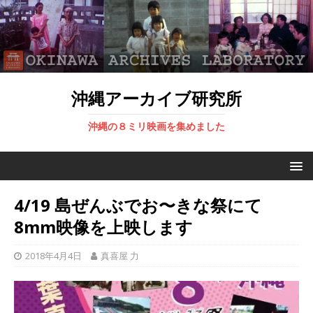
沖縄アーカイブ研究所
沖縄の８ミリ映画を集めました
4/19 島ぜんぶでお〜きな祭にて
8mm映像を上映します
2018年4月4日
真喜屋 力