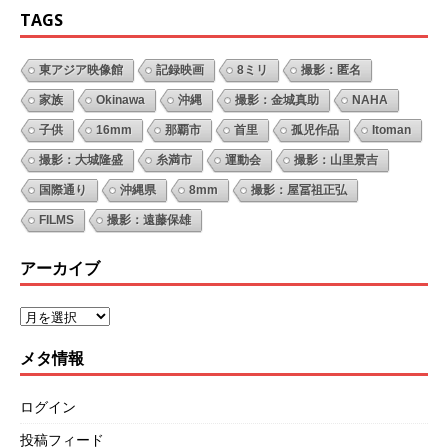
TAGS
東アジア映像館
記録映画
8ミリ
撮影：匿名
家族
Okinawa
沖縄
撮影：金城真助
NAHA
子供
16mm
那覇市
首里
孤児作品
Itoman
撮影：大城隆盛
糸満市
運動会
撮影：山里景吉
国際通り
沖縄県
8mm
撮影：屋冨祖正弘
FILMS
撮影：遠藤保雄
アーカイブ
メタ情報
ログイン
投稿フィード