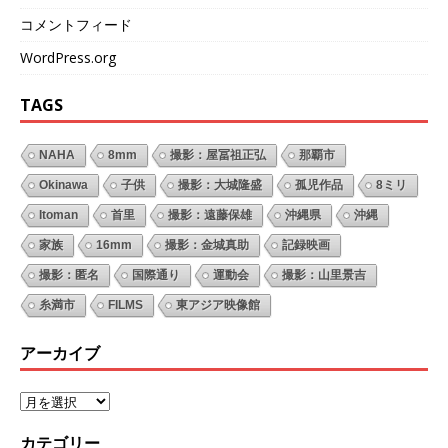
コメントフィード
WordPress.org
TAGS
NAHA
8mm
撮影：屋冨祖正弘
那覇市
Okinawa
子供
撮影：大城隆盛
孤児作品
8ミリ
Itoman
首里
撮影：遠藤保雄
沖縄県
沖縄
家族
16mm
撮影：金城真助
記録映画
撮影：匿名
国際通り
運動会
撮影：山里景吉
糸満市
FILMS
東アジア映像館
アーカイブ
カテゴリー