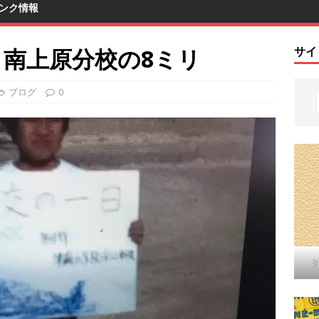
ンク情報
 南上原分校の8ミリ
サイ
ブログ
0