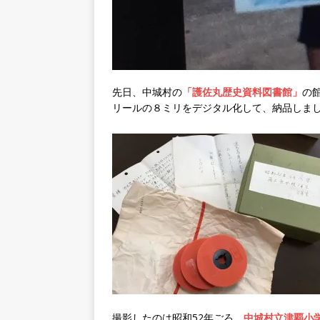
先日、中城村の
「護佐丸歴史資料図書館」
の
リールの８ミリをデジタル化して、納品しま
撮影したのは昭和52年ごろ、
中城村立津覇小