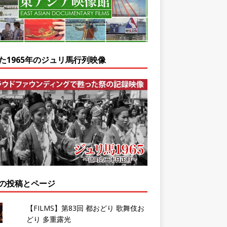
た1965年のジュリ馬行列映像
の投稿とページ
【FILMS】第83回 都おどり 歌舞伎お
どり 多重露光