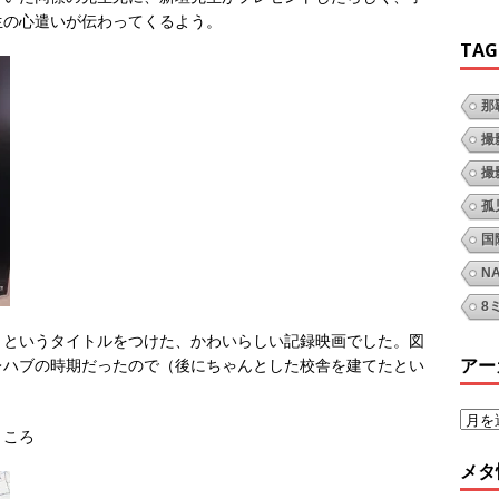
生の心遣いが伝わってくるよう。
TAG
那
撮
撮
孤
国
N
8
」というタイトルをつけた、かわいらしい記録映画でした。図
アー
レハブの時期だったので（後にちゃんとした校舎を建てたとい
ところ
メタ