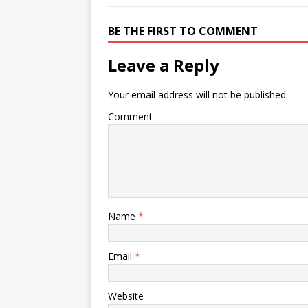
有
ク
有
(
リ
(
新
ッ
新
BE THE FIRST TO COMMENT
し
ク
し
い
し
い
ウ
て
ウ
ィ
く
ィ
Leave a Reply
ン
だ
ン
ド
さ
ド
ウ
い
ウ
で
(
で
Your email address will not be published.
開
新
開
き
し
き
ま
い
ま
Comment
す
ウ
す
)
ィ
)
ン
ド
ウ
で
開
き
ま
す
)
Name
*
Email
*
Website