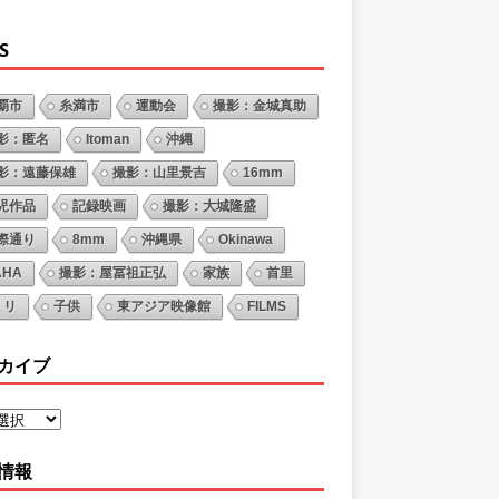
S
覇市
糸満市
運動会
撮影：金城真助
影：匿名
Itoman
沖縄
影：遠藤保雄
撮影：山里景吉
16mm
児作品
記録映画
撮影：大城隆盛
際通り
8mm
沖縄県
Okinawa
AHA
撮影：屋冨祖正弘
家族
首里
ミリ
子供
東アジア映像館
FILMS
カイブ
情報