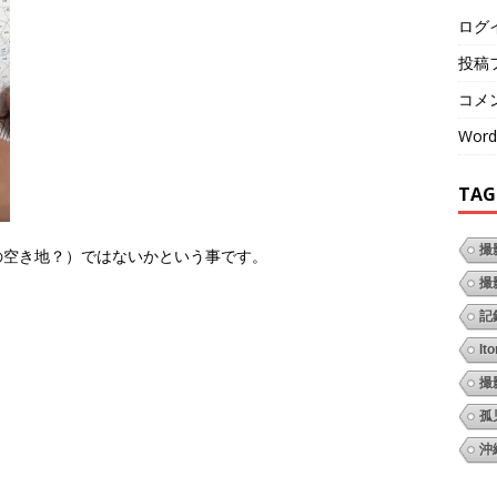
ログ
投稿
コメ
Word
TAG
撮
の空き地？）ではないかという事です。
撮
記
It
撮
孤
沖