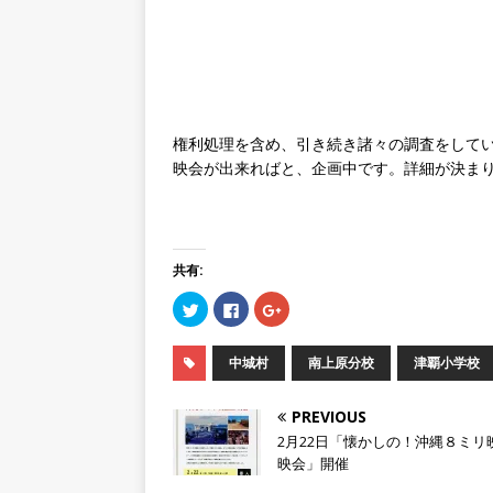
権利処理を含め、引き続き諸々の調査をして
映会が出来ればと、企画中です。詳細が決ま
共有:
ク
F
ク
リ
a
リ
ッ
c
ッ
ク
e
ク
し
b
し
中城村
南上原分校
津覇小学校
て
o
て
T
o
G
w
k
o
i
で
o
PREVIOUS
t
共
g
t
有
l
2月22日「懐かしの！沖縄８ミリ
e
す
e
映会」開催
r
る
+
で
に
で
共
は
共