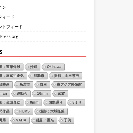
イン
フィード
ントフィード
Press.org
S
影：遠藤保雄
沖縄
Okinawa
影：屋冨祖正弘
那覇市
撮影：山里景吉
録映画
糸満市
首里
東アジア映像館
oman
運動会
16mm
家族
影：金城真助
8mm
国際通り
8ミリ
児作品
FILMS
撮影：大城隆盛
縄県
NAHA
撮影：匿名
子供