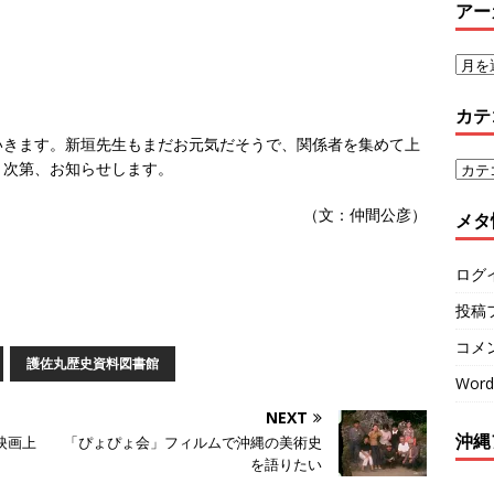
アー
カテ
いきます。新垣先生もまだお元気だそうで、関係者を集めて上
り次第、お知らせします。
（文：仲間公彦）
メタ
ログ
投稿
コメ
護佐丸歴史資料図書館
Word
NEXT
沖縄
映画上
「ぴょぴょ会」フィルムで沖縄の美術史
を語りたい