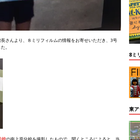
館長さんより、８ミリフィルムの情報をお寄せいただき、3号
した。
8ミ
東ア
学校
の南上原分校を撮影したもので、聞くところによると、当