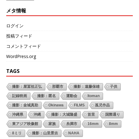
メタ情報
ログイン
投稿フィード
コメントフィード
WordPress.org
TAGS
撮影：屋冨祖正弘
那覇市
撮影：遠藤保雄
子供
記録映画
撮影：匿名
運動会
Itoman
撮影：金城真助
Okinawa
FILMS
孤児作品
沖縄県
沖縄
撮影：大城隆盛
首里
国際通り
東アジア映像館
家族
糸満市
16mm
8mm
8ミリ
撮影：山里景吉
NAHA