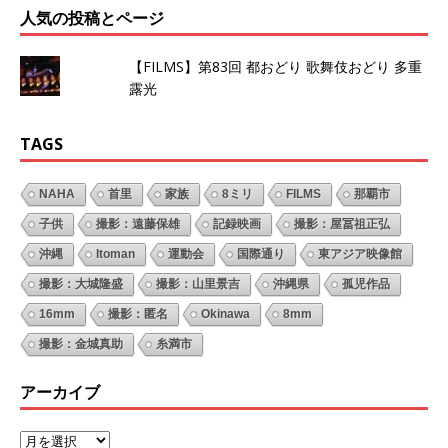
人気の投稿とページ
【FILMS】第83回 都おどり 歌舞伎おどり 多重
露光
TAGS
NAHA
首里
家族
8ミリ
FILMS
那覇市
子供
撮影：遠藤保雄
記録映画
撮影：屋冨祖正弘
沖縄
Itoman
運動会
国際通り
東アジア映像館
撮影：大城隆盛
撮影：山里景吉
沖縄県
孤児作品
16mm
撮影：匿名
Okinawa
8mm
撮影：金城真助
糸満市
アーカイブ