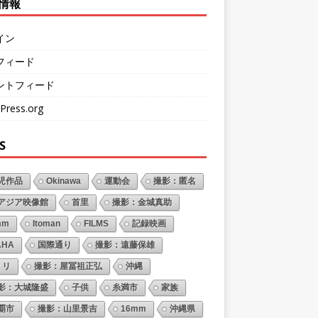
情報
イン
フィード
ントフィード
Press.org
S
児作品
Okinawa
運動会
撮影：匿名
アジア映像館
首里
撮影：金城真助
mm
Itoman
FILMS
記録映画
AHA
国際通り
撮影：遠藤保雄
ミリ
撮影：屋冨祖正弘
沖縄
影：大城隆盛
子供
糸満市
家族
覇市
撮影：山里景吉
16mm
沖縄県