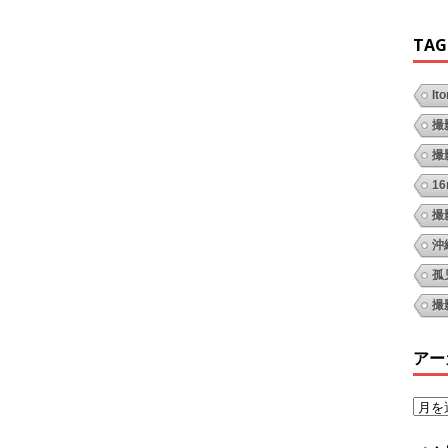
TAG
It
撮
撮
1
撮
沖
孤
撮
アー