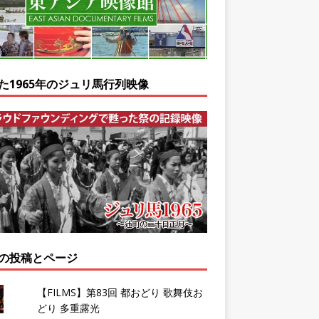
た1965年のジュリ馬行列映像
の投稿とページ
【FILMS】第83回 都おどり 歌舞伎お
どり 多重露光