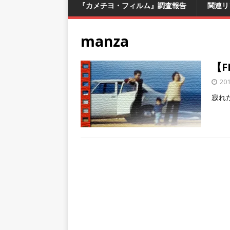
『カメチヨ・フィルム』調査報告
関連リ
manza
【F
20
寂れ