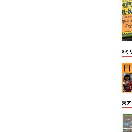
8ミ
東ア