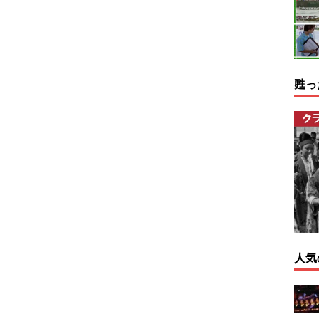
甦っ
人気