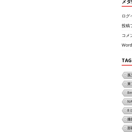
メタ
ログ
投稿
コメ
Word
TAG
孤
東
8
N
8
撮
那