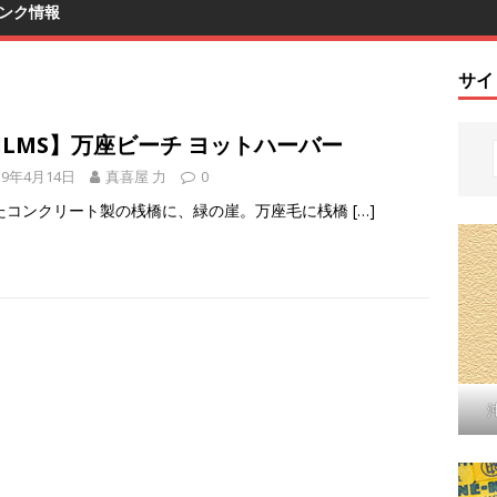
ンク情報
サイ
ILMS】万座ビーチ ヨットハーバー
19年4月14日
真喜屋 力
0
たコンクリート製の桟橋に、緑の崖。万座毛に桟橋
[…]