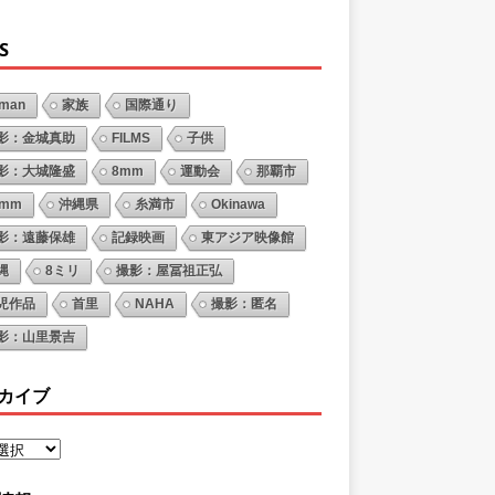
S
oman
家族
国際通り
影：金城真助
FILMS
子供
影：大城隆盛
8mm
運動会
那覇市
6mm
沖縄県
糸満市
Okinawa
影：遠藤保雄
記録映画
東アジア映像館
縄
8ミリ
撮影：屋冨祖正弘
児作品
首里
NAHA
撮影：匿名
影：山里景吉
カイブ