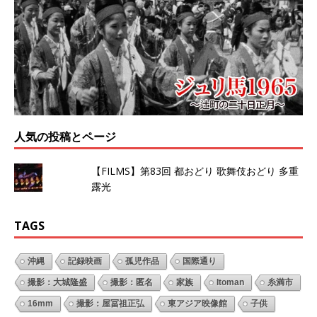
人気の投稿とページ
【FILMS】第83回 都おどり 歌舞伎おどり 多重
露光
TAGS
沖縄
記録映画
孤児作品
国際通り
撮影：大城隆盛
撮影：匿名
家族
Itoman
糸満市
16mm
撮影：屋冨祖正弘
東アジア映像館
子供