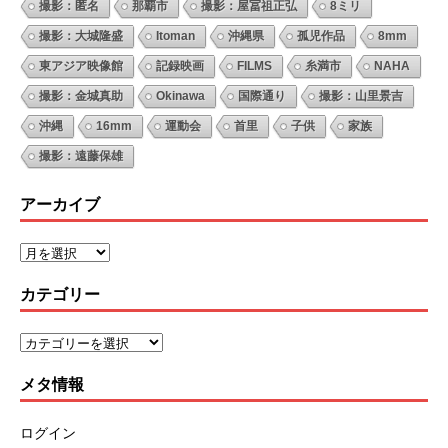
撮影：匿名
那覇市
撮影：屋冨祖正弘
8ミリ
撮影：大城隆盛
Itoman
沖縄県
孤児作品
8mm
東アジア映像館
記録映画
FILMS
糸満市
NAHA
撮影：金城真助
Okinawa
国際通り
撮影：山里景吉
沖縄
16mm
運動会
首里
子供
家族
撮影：遠藤保雄
アーカイブ
カテゴリー
メタ情報
ログイン