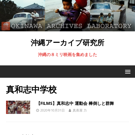
沖縄アーカイブ研究所
沖縄の８ミリ映画を集めました
真和志中学校
【FILMS】真和志中 運動会 棒倒しと群舞
2020年10月31日
真喜屋 力