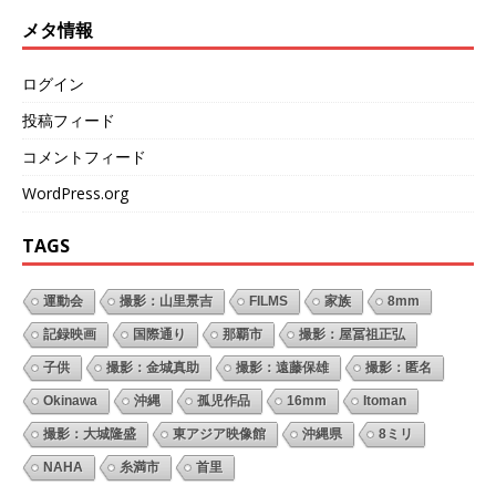
メタ情報
ログイン
投稿フィード
コメントフィード
WordPress.org
TAGS
運動会
撮影：山里景吉
FILMS
家族
8mm
記録映画
国際通り
那覇市
撮影：屋冨祖正弘
子供
撮影：金城真助
撮影：遠藤保雄
撮影：匿名
Okinawa
沖縄
孤児作品
16mm
Itoman
撮影：大城隆盛
東アジア映像館
沖縄県
8ミリ
NAHA
糸満市
首里