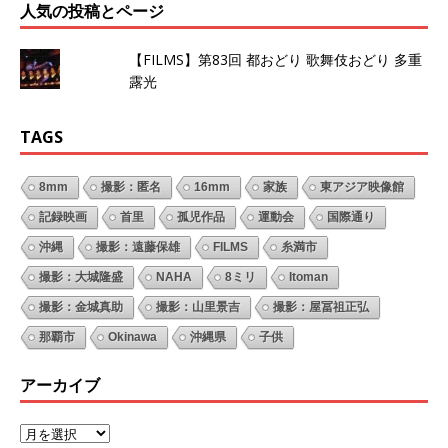
人気の投稿とページ
【FILMS】第83回 都おどり 歌舞伎おどり 多重
露光
TAGS
8mm
撮影：匿名
16mm
家族
東アジア映像館
記録映画
首里
孤児作品
運動会
国際通り
沖縄
撮影：遠藤保雄
FILMS
糸満市
撮影：大城隆盛
NAHA
8ミリ
Itoman
撮影：金城真助
撮影：山里景吉
撮影：屋冨祖正弘
那覇市
Okinawa
沖縄県
子供
アーカイブ