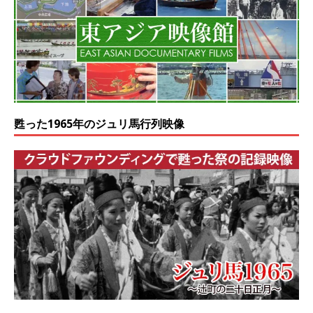
甦った1965年のジュリ馬行列映像