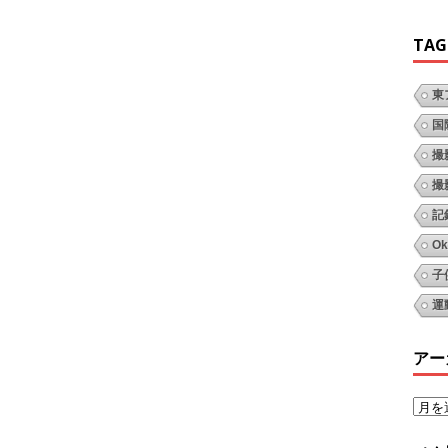
TAG
東
国
撮
撮
記
Ok
子
運
アー