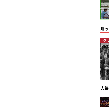
甦っ
人気