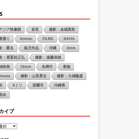
S
アジア映像館
首里
撮影：金城真助
際通り
Itoman
FILMS
NAHA
影：匿名
孤児作品
沖縄
8mm
影：屋冨祖正弘
撮影：遠藤保雄
録映画
16mm
糸満市
家族
inawa
撮影：山里景吉
撮影：大城隆盛
供
8ミリ
那覇市
沖縄県
動会
カイブ