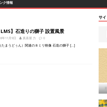
ンク情報
サイ
ILMS】石造りの獅子 設置風景
18年11月9日
真喜屋 力
0
（たまうどぅん）関連の８ミリ映像 石造の獅子
[…]