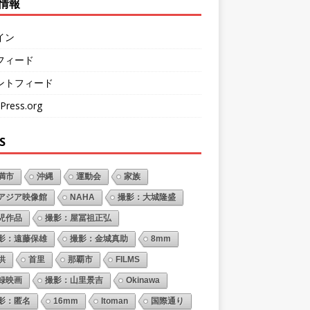
情報
イン
フィード
ントフィード
Press.org
S
満市
沖縄
運動会
家族
アジア映像館
NAHA
撮影：大城隆盛
児作品
撮影：屋冨祖正弘
影：遠藤保雄
撮影：金城真助
8mm
供
首里
那覇市
FILMS
録映画
撮影：山里景吉
Okinawa
影：匿名
16mm
Itoman
国際通り