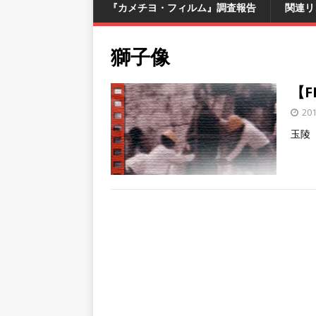
『カメチヨ・フィルム』調査報告
関連リ
獅子像
【F
20
玉陵