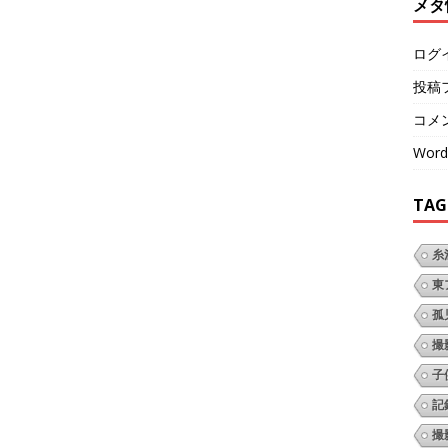
メタ
ログ
投稿
コメ
Word
TAG
糸
東
孤
撮
子
記
撮