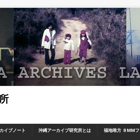
所
カイブノート
沖縄アーカイブ研究所とは
福地唯方 ８MM