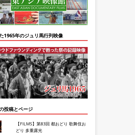
た1965年のジュリ馬行列映像
の投稿とページ
【FILMS】第83回 都おどり 歌舞伎お
どり 多重露光