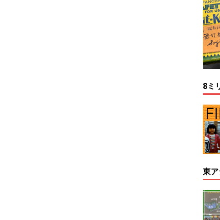
8ミ
東ア