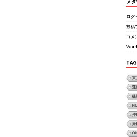
メタ
ログ
投稿
コメ
Word
TAG
東
運
撮
FI
沖
撮
Ok