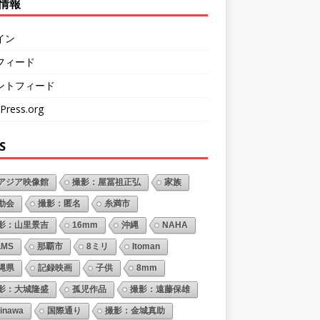
情報
イン
フィード
ントフィード
Press.org
S
アジア映像館
撮影：屋冨祖正弘
家族
動会
撮影：匿名
糸満市
影：山里景吉
16mm
沖縄
NAHA
LMS
那覇市
8ミリ
Itoman
縄県
記録映画
子供
8mm
影：大城隆盛
孤児作品
撮影：遠藤保雄
inawa
国際通り
撮影：金城真助