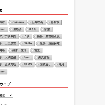
S
満市
Okinawa
記録映画
那覇市
oman
運動会
8ミリ
家族
アジア映像館
子供
撮影：屋冨祖正弘
影：山里景吉
NAHA
撮影：遠藤保雄
縄県
撮影：匿名
首里
影：大城隆盛
8mm
孤児作品
影：金城真助
FILMS
国際通り
沖縄
6mm
カイブ