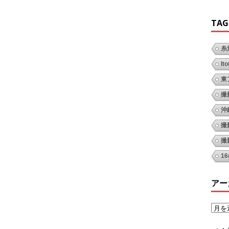
TAG
糸
It
東
撮
沖
撮
撮
1
アー