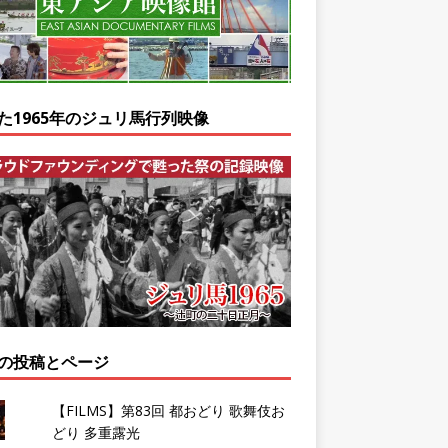
た1965年のジュリ馬行列映像
の投稿とページ
【FILMS】第83回 都おどり 歌舞伎お
どり 多重露光