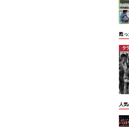
甦っ
人気