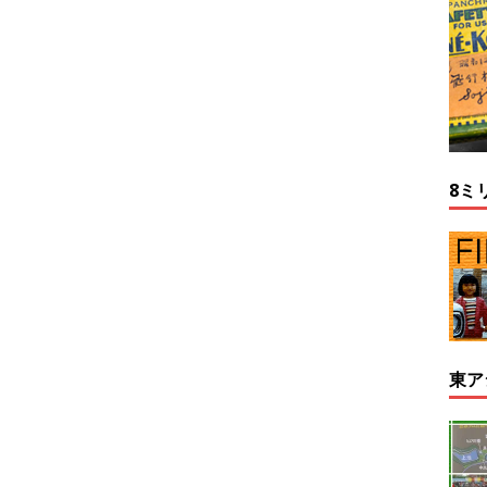
8ミ
東ア