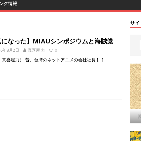
ンク情報
サイ
気になった】MIAUシンポジウムと海賊党
16年8月2日
真喜屋 力
0
：真喜屋力） 昔、台湾のネットアニメの会社社長
[…]