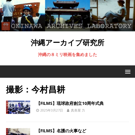
沖縄アーカイブ研究所
沖縄の８ミリ映画を集めました
撮影：今村昌耕
【FILMS】琉球政府創立10周年式典
2025年3月27日
真喜屋 力
【FILMS】名護の火事など