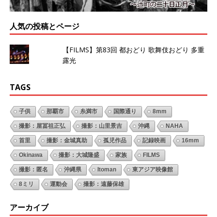
人気の投稿とページ
【FILMS】第83回 都おどり 歌舞伎おどり 多重
露光
TAGS
子供
那覇市
糸満市
国際通り
8mm
撮影：屋冨祖正弘
撮影：山里景吉
沖縄
NAHA
首里
撮影：金城真助
孤児作品
記録映画
16mm
Okinawa
撮影：大城隆盛
家族
FILMS
撮影：匿名
沖縄県
Itoman
東アジア映像館
8ミリ
運動会
撮影：遠藤保雄
アーカイブ