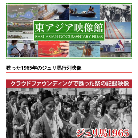
甦った1965年のジュリ馬行列映像