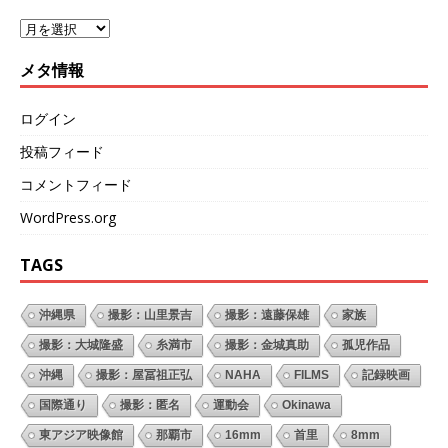
メタ情報
ログイン
投稿フィード
コメントフィード
WordPress.org
TAGS
沖縄県
撮影：山里景吉
撮影：遠藤保雄
家族
撮影：大城隆盛
糸満市
撮影：金城真助
孤児作品
沖縄
撮影：屋冨祖正弘
NAHA
FILMS
記録映画
国際通り
撮影：匿名
運動会
Okinawa
東アジア映像館
那覇市
16mm
首里
8mm