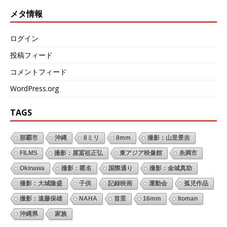
メタ情報
ログイン
投稿フィード
コメントフィード
WordPress.org
TAGS
那覇市
沖縄
8ミリ
8mm
撮影：山里景吉
FILMS
撮影：屋冨祖正弘
東アジア映像館
糸満市
Okinawa
撮影：匿名
国際通り
撮影：金城真助
撮影：大城隆盛
子供
記録映画
運動会
孤児作品
撮影：遠藤保雄
NAHA
首里
16mm
Itoman
沖縄県
家族