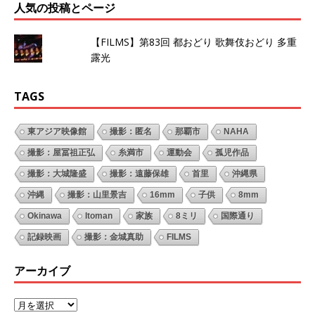
人気の投稿とページ
【FILMS】第83回 都おどり 歌舞伎おどり 多重
露光
TAGS
東アジア映像館
撮影：匿名
那覇市
NAHA
撮影：屋冨祖正弘
糸満市
運動会
孤児作品
撮影：大城隆盛
撮影：遠藤保雄
首里
沖縄県
沖縄
撮影：山里景吉
16mm
子供
8mm
Okinawa
Itoman
家族
8ミリ
国際通り
記録映画
撮影：金城真助
FILMS
アーカイブ