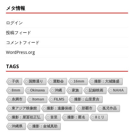
メタ情報
ログイン
投稿フィード
コメントフィード
WordPress.org
TAGS
子供
国際通り
運動会
16mm
撮影：大城隆盛
8mm
Okinawa
沖縄
家族
記録映画
NAHA
糸満市
Itoman
FILMS
撮影：山里景吉
東アジア映像館
撮影：遠藤保雄
那覇市
孤児作品
撮影：屋冨祖正弘
首里
撮影：匿名
8ミリ
沖縄県
撮影：金城真助