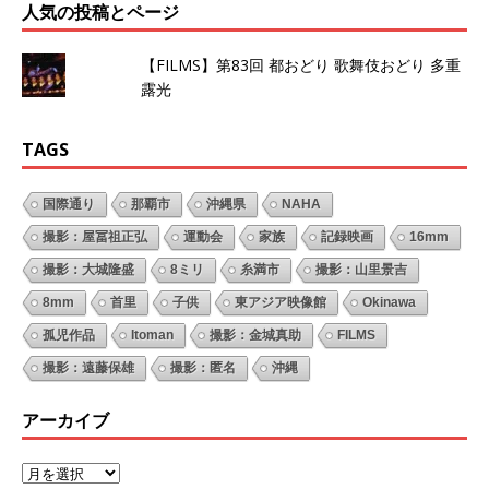
人気の投稿とページ
【FILMS】第83回 都おどり 歌舞伎おどり 多重
露光
TAGS
国際通り
那覇市
沖縄県
NAHA
撮影：屋冨祖正弘
運動会
家族
記録映画
16mm
撮影：大城隆盛
8ミリ
糸満市
撮影：山里景吉
8mm
首里
子供
東アジア映像館
Okinawa
孤児作品
Itoman
撮影：金城真助
FILMS
撮影：遠藤保雄
撮影：匿名
沖縄
アーカイブ